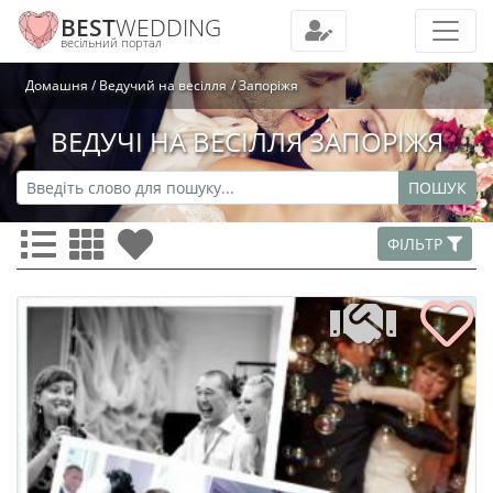
BEST
WEDDING
весільний портал
Домашня
Ведучий на весілля
Запоріжя
ВЕДУЧІ НА ВЕСІЛЛЯ ЗАПОРІЖЯ
ПОШУК
ФІЛЬТР