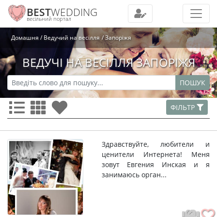
BEST
WEDDING
весільний портал
Домашня
Ведучий на весілля
Запоріжя
ВЕДУЧІ НА ВЕСІЛЛЯ ЗАПОРІЖЯ
ПОШУК
ФІЛЬТР
Здравствуйте, любители и
ценители Интернета! Меня
зовут Евгения Инская и я
занимаюсь орган...