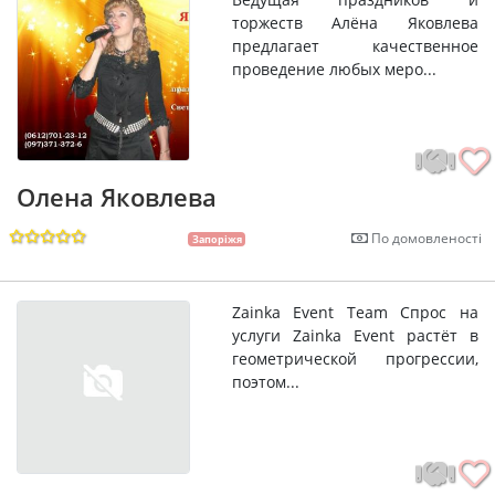
торжеств Алёна Яковлева
предлагает качественное
проведение любых меро...
Олена Яковлева
По домовленості
Запоріжя
Zainka Event Team Спрос на
услуги Zainka Event растёт в
геометрической прогрессии,
поэтом...