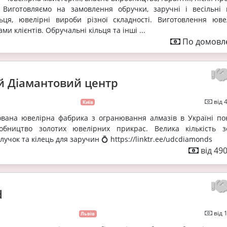
. Виготовляємо на замовлення обручки, заручні і весільні к
льця, ювелірні вироби різної складності. Виготовлення юве
ми клієнтів. Обручальні кільця та інші ...
По домовле
й Діамантовий центр
від 
Київ
ована ювелірна фабрика з огранювання алмазів в Україні по
обництво золотих ювелірних прикрас. Велика кількість з
учок та кілець для заручин 💍 https://linktr.ee/udcdiamonds
від 49
d
від 
Львів