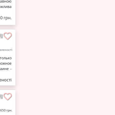
жавною
ожлива
50 грн.
леності
олько
ложное
аине -
ності
4650 грн.