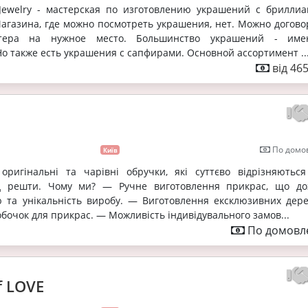
Jewelry - мастерская по изготовлению украшений с бриллиа
агазина, где можно посмотреть украшения, нет. Можно догово
тера на нужное место. Большинство украшений - име
о также есть украшения с сапфирами. Основной ассортимент ..
від 46
По домов
Київ
ригінальні та чарівні обручки, які суттєво відрізняються
д решти. Чому ми? — Ручне виготовлення прикрас, що до
ю та унікальність виробу. — Виготовлення ексклюзивних дере
обочок для прикрас. — Можливість індивідувального замов...
По домовле
 LOVE