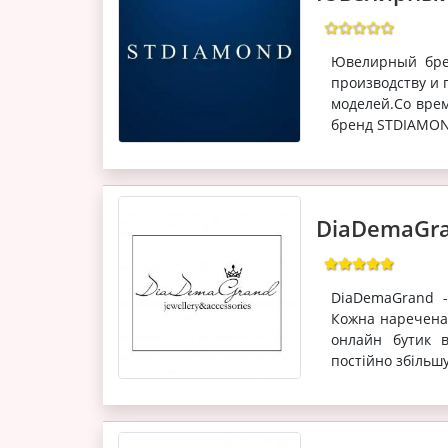
Ювелирный бре
производству и 
моделей.Со врем
бренд STDIAMON
DiaDemaGr
DiaDemaGrand -
Кожна наречена 
онлайн бутик в
постійно збільш