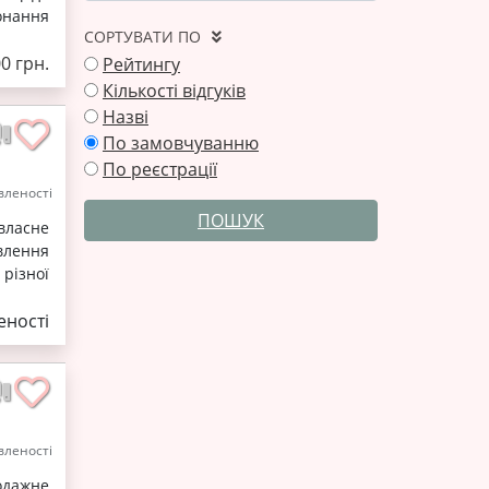
онання
СОРТУВАТИ ПО
0 грн.
Рейтингу
Кількості відгуків
Назві
По замовчуванню
По реєстрації
леності
ПОШУК
власне
влення
різної
ності
леності
родажне