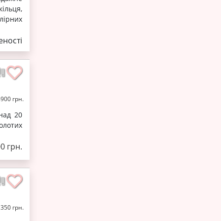
ільця,
лірних
ності
4900 грн.
над 20
олотих
00 грн.
1350 грн.