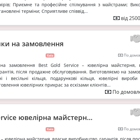
мірів; Приємне та професійне спілкування з майстрами; Вик
ановлені терміни; Сприятливе співвід...
від 2500
чки на замовлення
По домов
Київ
на замовлення Best Gold Service – ювелірна майстерня, 
рантія, після продажне обслуговування. Виготовляємо на замо
ні і весільні кільця, подарункові кільця, ювелірні вироби 
товлення ювелірних прикрас за ескізами клієнтів...
По домовле
ervice ювелірна майстерн...
По домов
Київ
e – ювелірна майстерня, власне виробництво, гарантія, після п