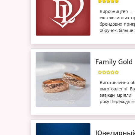
Виробництво і 
ексклюзивних пр
брендових прикр
обручок, більше
Family Gold
Виготовлення об
виготовленні Ва
завжди мріяли!
року Переходьте 
Ювелирный