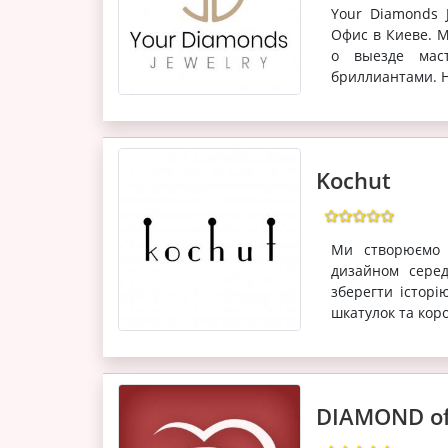
Your Diamonds 
Офис в Киеве. М
о выезде мас
бриллиантами. Н
Kochut
Ми створюємо о
дизайном сере
зберегти історі
шкатулок та кор
DIAMOND of