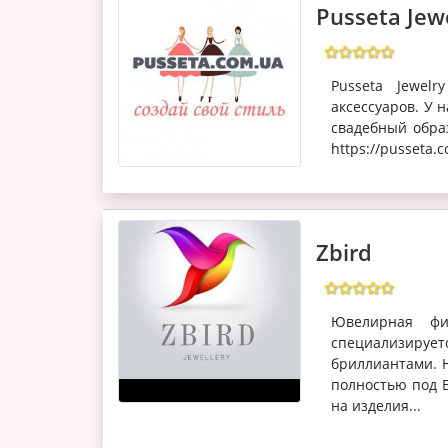
Pusseta Jew
Pusseta Jewel
аксессуаров. У 
свадебный обра
https://pusseta.
Zbird
Ювелирная фи
специализиру
бриллиантами. 
полностью под 
на изделия...