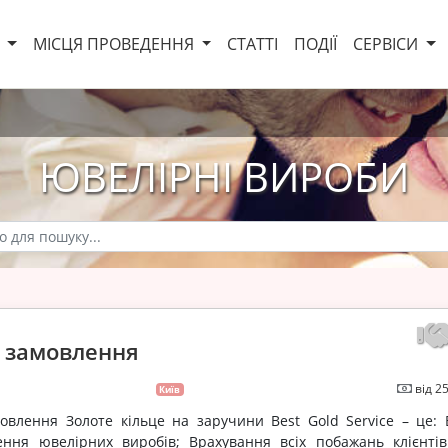
И
МІСЦЯ ПРОВЕДЕННЯ
СТАТТІ
ПОДІЇ
СЕРВІСИ
ЮВЕЛІРНІ ВИРОБИ
 замовлення
від 2
Київ
овлення Золоте кільце на заручини Best Gold Service – це: 
лення ювелірних виробів; Врахування всіх побажань клієнті