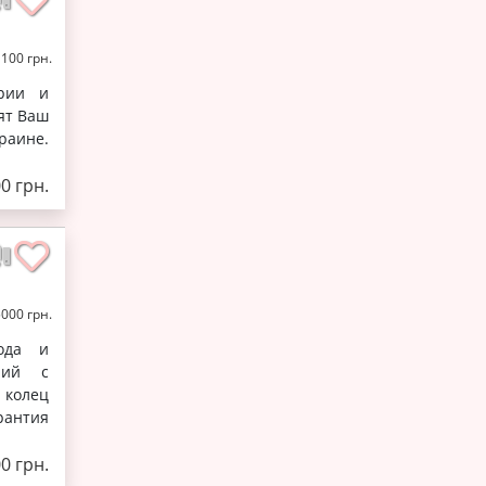
 100 грн.
ерии и
ят Ваш
раине.
00 грн.
5000 грн.
ода и
ний с
 колец
рантия
00 грн.