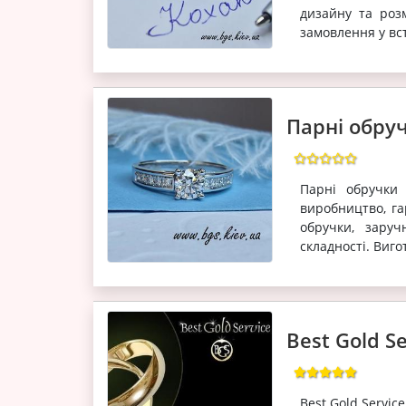
дизайну та роз
замовлення у вст
Парні обру
Парні обручки 
виробництво, га
обручки, заруч
складності. Виго
Best Gold S
Best Gold Servic