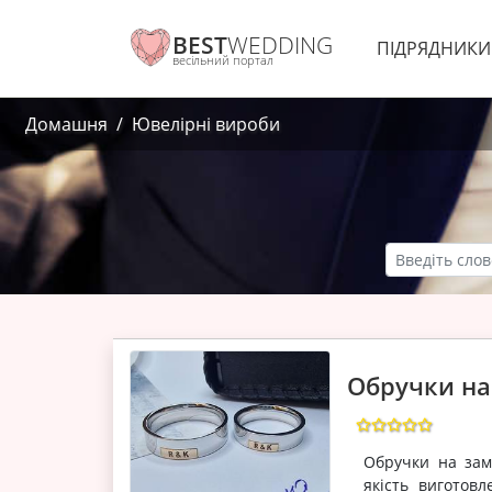
BEST
WEDDING
ПІДРЯДНИК
весільний портал
Домашня
Ювелірні вироби
Обручки на
Обручки на зам
якість виготов