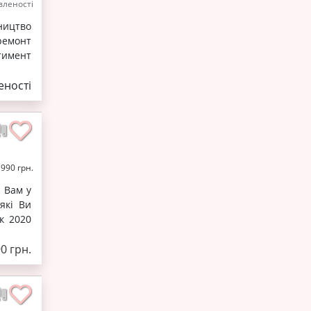
леності
ництво
ремонт
тимент
ності
 990 грн.
 Вам у
які Ви
к 2020
90 грн.