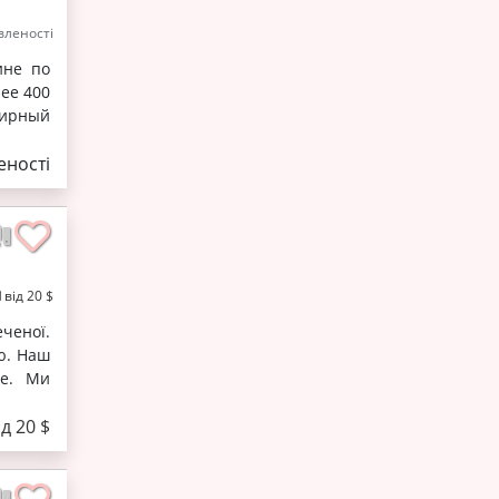
леності
ине по
ее 400
лирный
ності
від 20 $
ченої.
ю. Наш
ше. Ми
ід 20 $