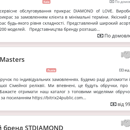
По домов
Київ
сервісне обслуговування прикрас DIAMOND of LOVE. Вироб
икрас за замовленням клієнта в мінімальні терміни. Якісний 
ас будь-якого рівня складності. Представлений широкий асор
 200 моделей. Представництва бренду розташо...
По домовле
 Masters
від
Львів
ручок по індивідуальних замовленнях. Будемо раді допомогти і
шої Сімейної реліквії. Ми впевнені, це будуть обручки, про 
 Бажаєте отримати наш каталог з топовими моделями обручо
за посиланням https://bitrix24public.com...
від 9
 бренд STDIAMOND