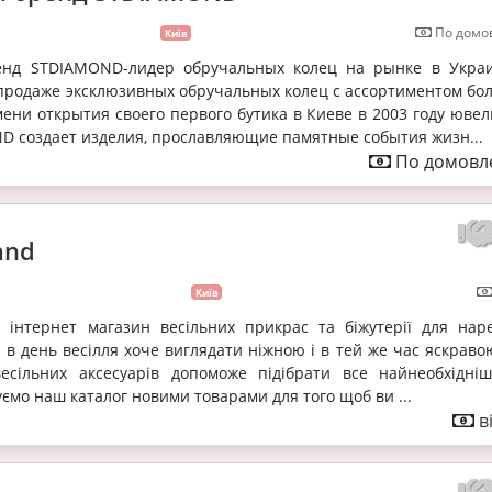
По домов
Київ
нд STDIAMOND-лидер обручальных колец на рынке в Укра
продаже эксклюзивных обручальных колец с ассортиментом бол
ени открытия своего первого бутика в Киеве в 2003 году юве
D создает изделия, прославляющие памятные события жизн...
По домовле
and
Київ
 інтернет магазин весільних прикрас та біжутерії для наре
в день весілля хоче виглядати ніжною і в тей же час яскраво
есільних аксесуарів допоможе підібрати все найнеобхідні
уємо наш каталог новими товарами для того щоб ви ...
в