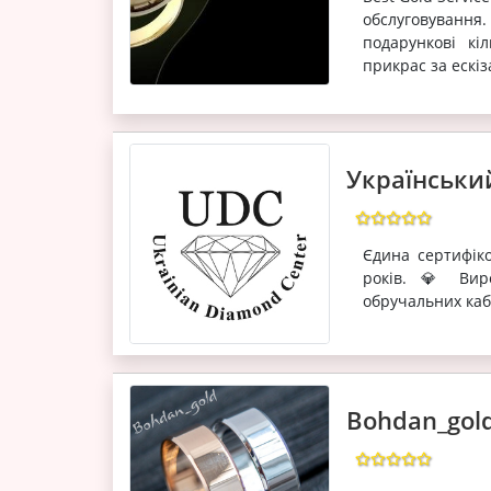
обслуговування
подарункові кі
прикрас за ескіза
Українськи
Єдина сертифік
років. 💎 Вир
обручальних кабл
Bohdan_gol