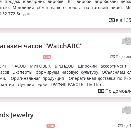
та продаж ювелірних виробів. Всі вироби апробовані дер
атою. Можливий обмін вашого золота на готовий виріб. М
0 52 772 Богдан
від 13
агазин часов "WatchABC"
По домов
Київ
АЗИН ЧАСОВ МИРОВЫХ БРЕНДОВ Широкий ассортимент т
асов. Эксперты, формируем часовую культуру. Объясняем с
ми. - Оригинальная продукция - Оперативная доставка по Укр
антия - Лучший сервис ГРАФИК РАБОТЫ: Пн-Пт с ...
По домовле
ds Jewelry
від 
Київ