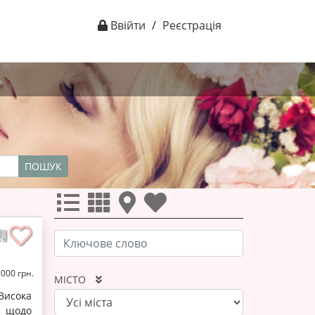
Ввійти
/
Реєстрація
ПОШУК
5000 грн.
МІСТО
Висока
в щодо