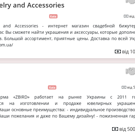
elry and Accessories
від
Київ
ry and Accessories - интернет магазин свадебной бижут
нас Вы сможете найти украшения и аксессуары, которые дополн
з. Большой ассортимент, приятные цены. Доставка по всей Ук
com.ua/
від 1
від 
Київ
рма «ZBIRD» работает на рынке Украины с 2011 г
ется на изготовлении и продаже ювелирных украше
Наши основные преимущества: - индивидуальное производство
Ваши пожелания и даже по Вашему дизайну! - пожизненная га
від 50