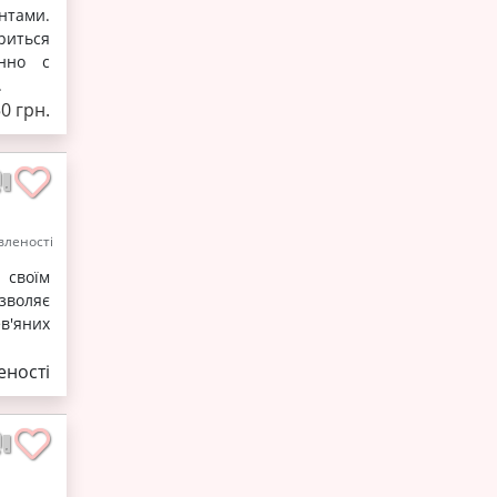
нтами.
риться
нно с
.
50 грн.
леності
 своїм
зволяє
в'яних
ності