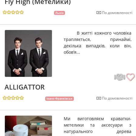
Fly High (Метелики)
По домовленості
Львів
В житті кожного чоловіка
трапляється, принаймі,
декілька випадків, коли він,
обов’я...
ALLIGATTOR
По домовленості
Івано-Франківськ
Ми виготовляєм краватки-
метелики та аксесуари з
натурального дерева