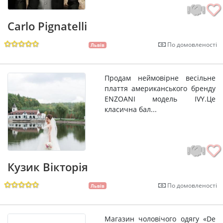
Carlo Pignatelli
По домовленості
Львів
Продам неймовірне весільне
плаття американського бренду
ENZOANI модель IVY.Це
класична бал...
Кузик Вікторія
По домовленості
Львів
Магазин чоловічого одягу «De