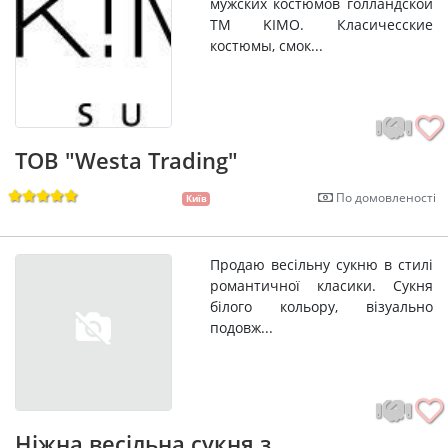
мужских костюмов голландской
ТМ KIMO. Класичесские
костюмы, смок...
ТОВ "Westa Trading"
По домовленості
Київ
Продаю весільну сукню в стилі
романтичної класики. Сукня
білого кольору, візуально
подовж...
Ніжна весільна сукня з