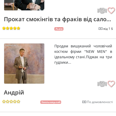
Прокат смокінгів та фраків від сало...
від 1 $
Львів
Продам вишуканий чоловічий
костюм фірми "NEW MEN" в
ідеальному стані.Піджак на три
гудзики...
Андрій
По домовленості
Хмельницький