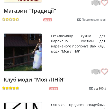
Магазин "Традиції"
По домовленості
Львів
Ексклюзивну сукню для
нареченої і костюм для
нареченого пропонує Вам Клуб
моди "Моя ЛІНіЯ"...
Клуб моди "Моя ЛІНіЯ"
від 800 $
Львів
Оптовая продажа свадебных