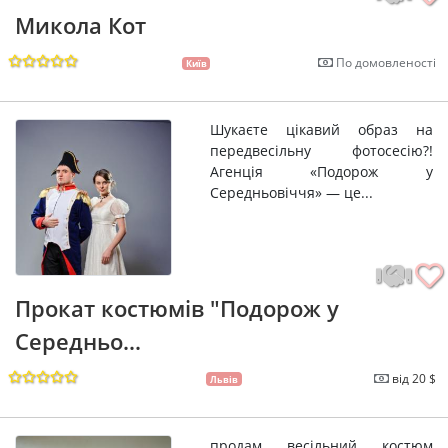
Микола Кот
По домовленості
Київ
Шукаєте цікавий образ на
передвесільну фотосесію?!
Агенція «Подорож у
Середньовіччя» — це...
Прокат костюмів "Подорож у
Середньо...
від 20 $
Львів
продам весільний костюм