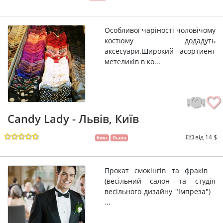
Особливої чаріності чоловічому
костюму додадуть
аксесуари.Широкий асортиент
метеликів в ко...
Candy Lady - Львів, Київ
від 14 $
Київ
Львів
Прокат смокінгів та фраків
(весільний салон та студія
весільного дизайну "Імпреза")
...