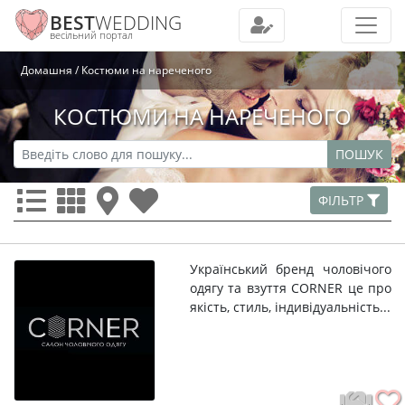
BEST
WEDDING
весільний портал
Домашня
Костюми на нареченого
КОСТЮМИ НА НАРЕЧЕНОГО
ПОШУК
ФІЛЬТР
Український бренд чоловічого
одягу та взуття CORNER це про
якість, стиль, індивідуальність...