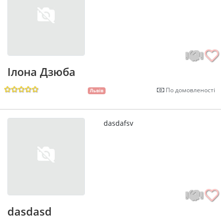
Ілона Дзюба
По домовленості
Львів
dasdafsv
dasdasd