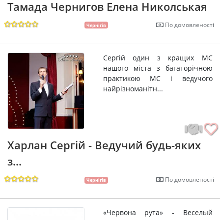
Тамада Чернигов Елена Николськая
По домовленості
Чернігів
Сергій один з кращих МС
нашого міста з багаторічною
практикою МС і ведучого
найрізноманітн...
Харлан Сергій - Ведучий будь-яких
з...
По домовленості
Чернігів
«Червона рута» - Веселый