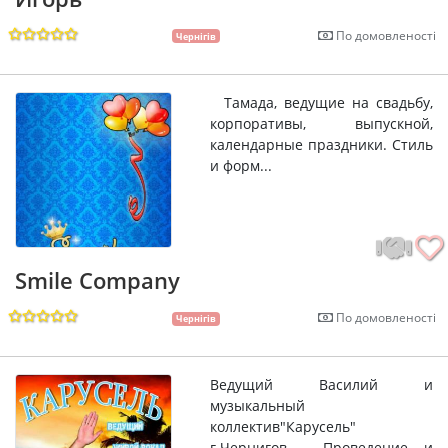
По домовленості
Чернігів
Тамада, ведущие на свадьбу,
корпоративы, выпускной,
календарные праздники. Стиль
и форм...
Smile Company
По домовленості
Чернігів
Ведущий Василий и
музыкальный
коллектив"Карусель"
г.Чернигов . Проведение и