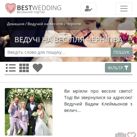
BEST
WEDDING
весільний портал
Домашня
Ведучий на весілля
Чернігів
ВЕДУЧІ НА ВЕСІЛЛЯ ЧЕРНІГІВА
ПОШУК
ФІЛЬТР
Ви мріяли про веселе свято?
Тоді Ви звернулися за адресою!
Ведучий Вадим Клеймьонов з
велич...