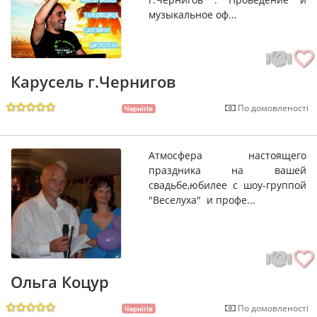
музыкальное оф...
Карусель г.Чернигов
По домовленості
Чернігів
Атмосфера настоящего
праздника на вашей
свадьбе,юбилее с шоу-группой
"Веселуха" и профе...
Ольга Коцур
По домовленості
Чернігів