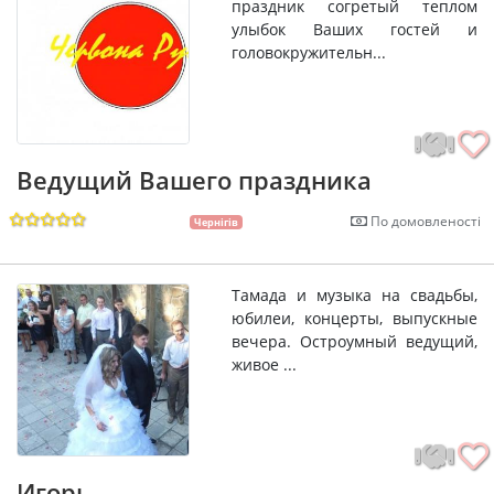
праздник согретый теплом
улыбок Ваших гостей и
головокружительн...
Ведущий Вашего праздника
По домовленості
Чернігів
Тамада и музыка на свадьбы,
юбилеи, концерты, выпускные
вечера. Остроумный ведущий,
живое ...
Игорь