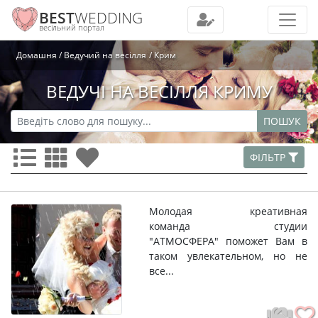
BEST
WEDDING
весільний портал
Домашня
Ведучий на весілля
Крим
ВЕДУЧІ НА ВЕСІЛЛЯ КРИМУ
ПОШУК
ФІЛЬТР
Молодая креативная
команда студии
"АТМОСФЕРА" поможет Вам в
таком увлекательном, но не
все...