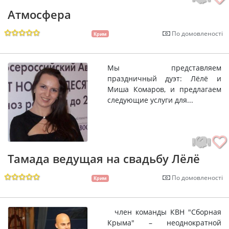
Атмосфера
По домовленості
Крим
Мы представляем
праздничный дуэт: Лёлё и
Миша Комаров, и предлагаем
следующие услуги для...
Тамада ведущая на свадьбу Лёлё
По домовленості
Крим
член команды КВН "Сборная
Крыма" – неоднократной