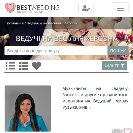
BEST
WEDDING
весільний портал
Домашня
Ведучий на весілля
Херсон
ВЕДУЧІ НА ВЕСІЛЛЯ ХЕРСОНА
ПОШУК
ФІЛЬТР
Музыканты на свадьбу,
банкеты и другие праздничные
мероприятия Ведуший, живая
музыка, жив...