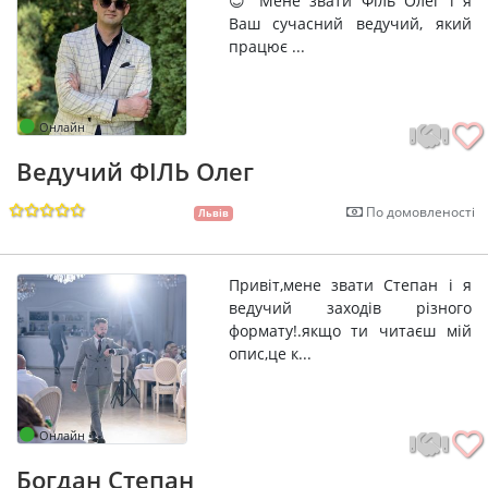
😊 Мене звати Філь Олег і я
Ваш сучасний ведучий, який
працює ...
Онлайн
Ведучий ФІЛЬ Олег
По домовленості
Львів
Привіт,мене звати Степан і я
ведучий заходів різного
формату!.якщо ти читаєш мій
опис,це к...
Онлайн
Богдан Степан