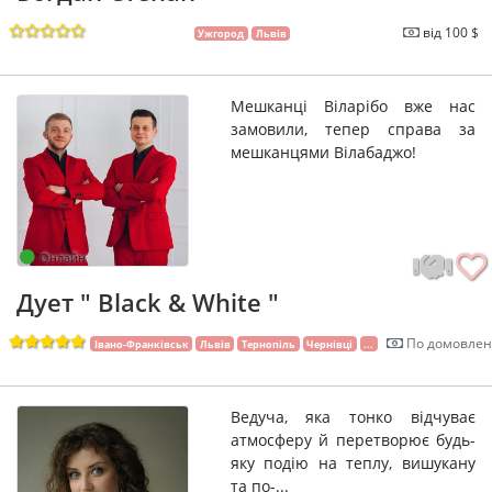
від 100 $
Ужгород
Львів
Мешканці Віларібо вже нас
замовили, тепер справа за
мешканцями Вілабаджо!
Онлайн
Дует " Black & White "
По домовлен
Івано-Франківськ
Львів
Тернопіль
Чернівці
...
Ведуча, яка тонко відчуває
атмосферу й перетворює будь-
яку подію на теплу, вишукану
та по-...