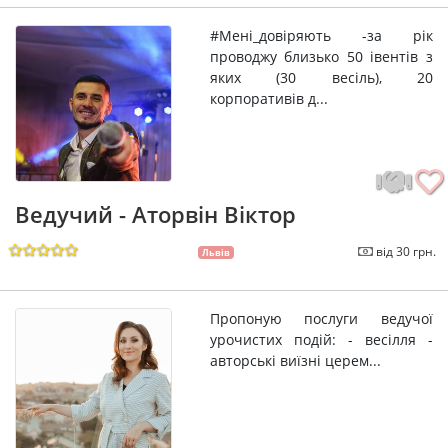
#Мені_довіряють -за рік
проводжу близько 50 івентів з
яких (30 весіль), 20
корпоративів д...
Ведучий - Аторвін Віктор
від 30 грн.
Львів
Пропоную послуги ведучої
урочистих подій: - весілля -
авторські виїзні церем...