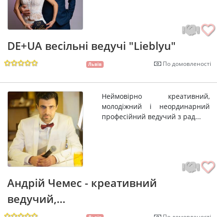
DE+UA весільні ведучі "Lieblyu"
По домовленості
Львів
Неймовірно креативний,
молодіжний і неординарний
професійний ведучий з рад...
Андрій Чемес - креативний
ведучий,...
По домовленості