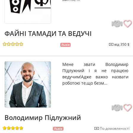
ФАЙНІ ТАМАДИ ТА ВЕДУЧІ
від 350 $
Львів
Мене звати Володимир
Підлужний і я не працюю
ведучим!Адже важко назвати
роботою те,що безм...
Володимир Підлужний
По домовленості
Львів