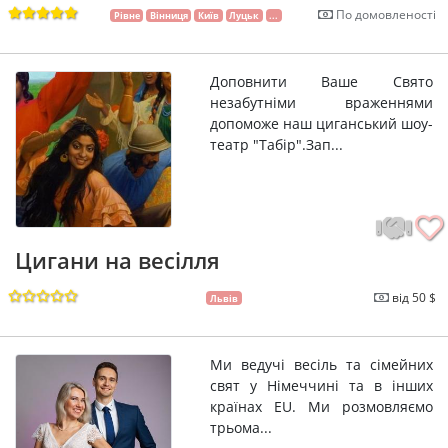
По домовленості
Рівне
Вінниця
Київ
Луцьк
...
Доповнити Ваше Свято
незабутніми враженнями
допоможе наш циганський шоу-
театр "Табір".Зап...
Цигани на весілля
від 50 $
Львів
Ми ведучі весіль та сімейних
свят у Німеччині та в інших
країнах EU. Ми розмовляємо
трьома...