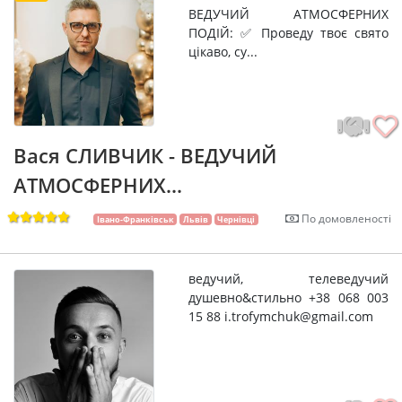
ВЕДУЧИЙ АТМОСФЕРНИХ
ПОДІЙ: ✅ Проведу твоє свято
цікаво, су...
Вася СЛИВЧИК - ВЕДУЧИЙ
АТМОСФЕРНИХ...
По домовленості
Івано-Франківськ
Львів
Чернівці
ведучий, телеведучий
душевно&стильно +38 068 003
15 88 i.trofymchuk@gmail.com