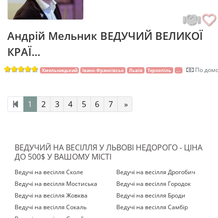
Андрій Мельник ВЕДУЧИЙ ВЕЛИКОЇ
КРАЇ...
По домо
Хмельницький
Івано-Франківськ
Львів
Тернопіль
...
1
2
3
4
5
6
7
»
ВЕДУЧИЙ НА ВЕСІЛЛЯ У ЛЬВОВІ НЕДОРОГО - ЦІНА
ДО 500$ У ВАШОМУ МІСТІ
Ведучі на весілля Сколе
Ведучі на весілля Дрогобич
Ведучі на весілля Мостиська‎
Ведучі на весілля Городок
Ведучі на весілля Жовква
Ведучі на весілля Броди
Ведучі на весілля Сокаль
Ведучі на весілля Самбір