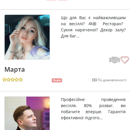
Що для Вас є найважливішим
на весіллі? 👰🏼 Ресторан?
Сукня нареченої? Декор залу?
Для баг...
Марта
По домовленості
Львів
Професійне проведення
весілля. 80% розваг, ви
побачите вперше. Гарантія
ефективної підгото...