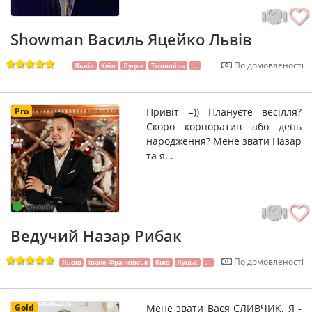
Showman Василь Яцейко Львів
По домовленості
Львів
Київ
Луцьк
Тернопіль
...
Pro
Привіт =)) Плануєте весілля?
Скоро корпоратив або день
народження? Мене звати Назар
та я...
Онлайн
Ведучий Назар Рибак
По домовленості
Львів
Івано-Франківськ
Київ
Луцьк
...
Gold
Мене звати Вася СЛИВЧИК. Я -