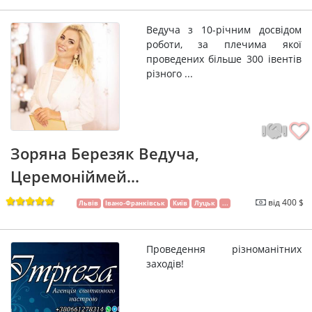
Ведуча з 10-річним досвідом
роботи, за плечима якої
проведених більше 300 івентів
різного ...
Зоряна Березяк Ведуча,
Церемоніймей...
від 400 $
Львів
Івано-Франківськ
Київ
Луцьк
...
Проведення різноманітних
заходів!