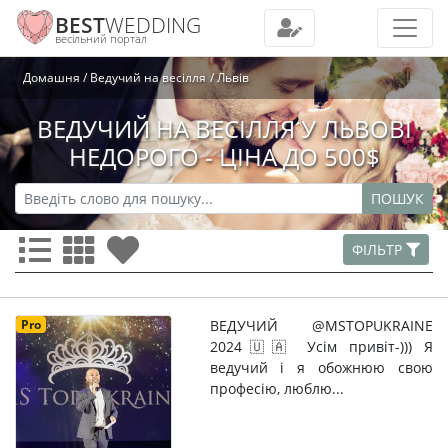
BEST
WEDDING
весільний портал
Домашня
Ведучий на весілля
Львів
ВЕДУЧИЙ НА ВЕСІЛЛЯ У ЛЬВОВІ
НЕДОРОГО - ЦІНА ДО 500$
ПОШУК
ФІЛЬТР
Pro
ВЕДУЧИЙ @MSTOPUKRAINE
2024🇺🇦 Усім привіт-))) Я
ведучий і я обожнюю свою
професію, люблю...