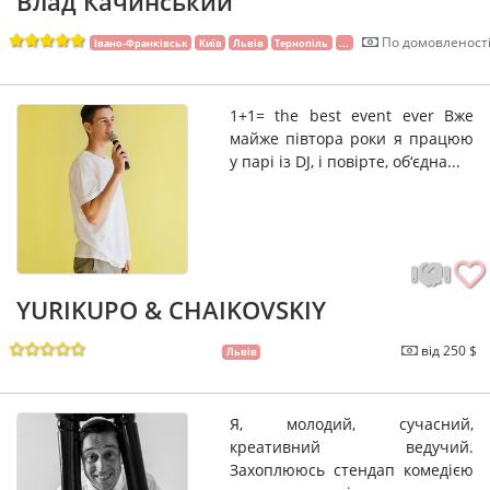
Влад Качинський
По домовленост
Івано-Франківськ
Київ
Львів
Тернопіль
...
1+1= the best event ever Вже
майже півтора роки я працюю
у парі із DJ, і повірте, об‘єдна...
YURIKUPO & CHAIKOVSKIY
від 250 $
Львів
Я, молодий, сучасний,
креативний ведучий.
Захоплююсь стендап комедією