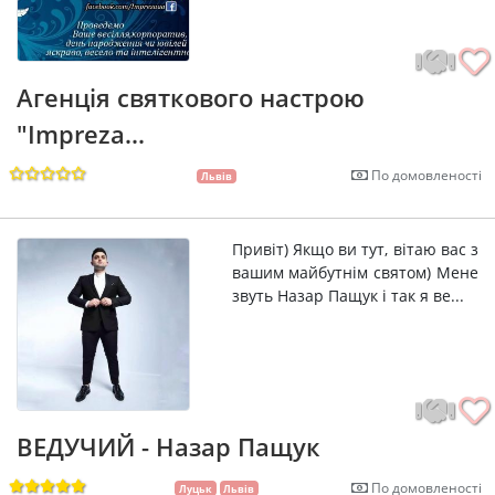
Агенція святкового настрою
"Impreza...
По домовленості
Львів
Привіт) Якщо ви тут, вітаю вас з
вашим майбутнім святом) Мене
звуть Назар Пащук і так я ве...
ВЕДУЧИЙ - Назар Пащук
По домовленості
Луцьк
Львів