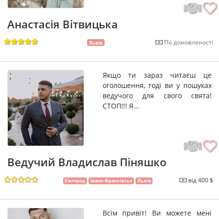
Анастасія Вітвицька
По домовленості
Львів
Якщо ти зараз читаєш це
оголошення, тоді ви у пошуках
ведучого для свого свята!
СТОП!!! Я...
Ведучий Владислав Піняшко
від 400 $
Ужгород
Івано-Франківськ
Львів
Всім привіт! Ви можете мені