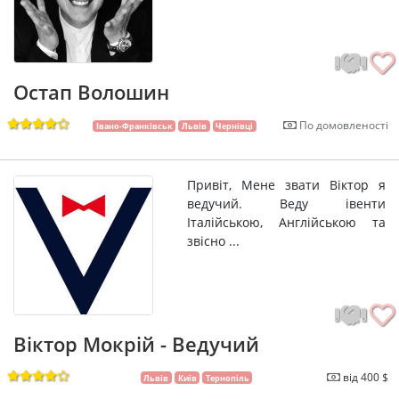
Остап Волошин
По домовленості
Івано-Франківськ
Львів
Чернівці
Привіт, Мене звати Віктор я
ведучий. Веду івенти
Італійською, Англійською та
звісно ...
Віктор Мокрій - Ведучий
від 400 $
Львів
Київ
Тернопіль