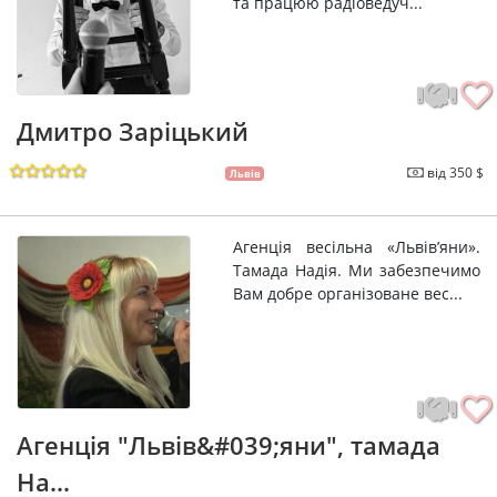
та працюю радіоведуч...
Дмитро Заріцький
від 350 $
Львів
Агенція весільна «Львів’яни».
Тамада Надія. Ми забезпечимо
Вам добре організоване вес...
Агенція "Львів&#039;яни", тамада
На...