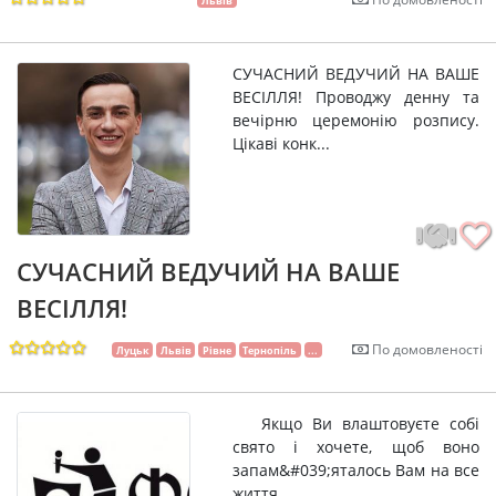
Львів
СУЧАСНИЙ ВЕДУЧИЙ НА ВАШЕ
ВЕСІЛЛЯ! Проводжу денну та
вечірню церемонію розпису.
Цікаві конк...
СУЧАСНИЙ ВЕДУЧИЙ НА ВАШЕ
ВЕСІЛЛЯ!
По домовленості
Луцьк
Львів
Рівне
Тернопіль
...
Якщо Ви влаштовуєте собі
свято і хочете, щоб воно
запам&#039;яталось Вам на все
життя, ...