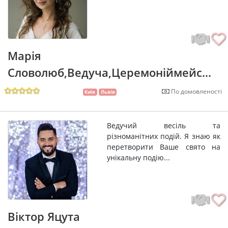
Марія
Словолюб,Ведуча,Церемоніймейс...
По домовленості
Київ
Львів
Ведучий весіль та
різноманітних подій. Я знаю як
перетворити Ваше свято на
унікальну подію...
Віктор Яцута