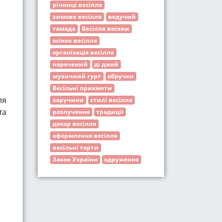
річниці весілля
зимове весілля
ведучий
тамада
Весілля восени
осіннє весілля
організація весілля
наречений
ді джей
музичний гурт
обручки
Весільні прикмети
ля
заручини
стилі весілля
та
розлучення
традиції
декор весілля
оформлення весілля
весільні торти
Закон України
одруження