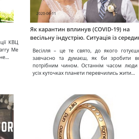
2020-06-11
Як карантин вплинув (COVID-19) на
весільну індустрію. Ситуація із серед
ції КВЦ
arry Me
Весілля – це те свято, до якого готуєш
е...
завчасно та думаєш, як би зробити в
потрібним чином. Останнім часом люди
усіх куточках планети перевчились жити...