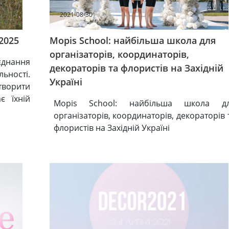
2021-08-30
2025
Mopis School: найбільша школа для
організаторів, координаторів,
єднання
декораторів та флористів на Західній
ьності.
Україні
творити
є їхній
Mopis School: найбільша школа д
організаторів, координаторів, декораторів 
флористів на Західній Україні