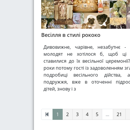
2018-10-03
Весілля в стилі рококо
Дивовижне, чарівне, незабутнє -
молодят не хотілося б, щоб ці 
ставилися до їх весільної церемонії
роки потому гості із задоволенням з
подробиці весільного дійства, 
подружжя, вже в оточенні підро
дітей, знову і з
1
2
3
4
5
…
21