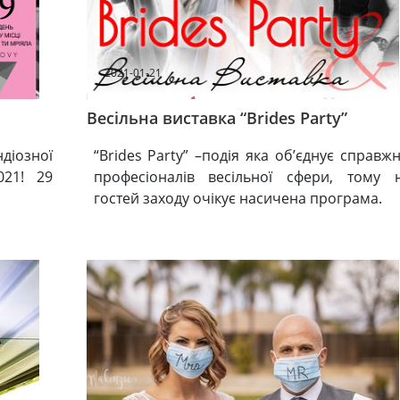
2021-01-21
Весільна виставка “Brides Party”
діозної
“Brides Party” –подія яка об’єднує справжн
21! 29
професіоналів весільної сфери, тому 
гостей заходу очікує насичена програма.