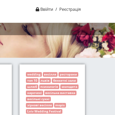
Ввійти
/
Реєстрація
wedding
весілля
ресторани
топ 10
львів
бенкетні зали
шлюб
психологія
молодята
наречені
весільна виставка
весільні сукні
зіркові весілля
mopis
Lviv Wedding Festival