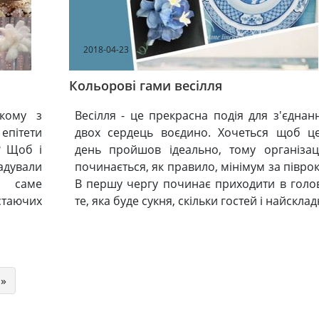
2018-04-23
Кольорові гами весілля
 кому з
Весілля - це прекрасна подія для з'єднан
епітети
двох сердець воєдино. Хочеться щоб ц
? Щоб і
день пройшов ідеально, тому організац
гадували
починається, як правило, мінімум за піврок
а саме
В першу чергу починає приходити в голо
стаючих
те, яка буде сукня, скільки гостей і найсклад
»