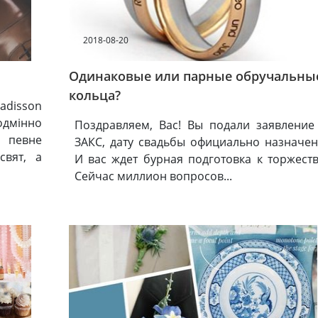
2018-08-20
Одинаковые или парные обручальны
кольца?
Radisson
еодмінно
Поздравляем, Вас! Вы подали заявление
 певне
ЗАКС, дату свадьбы официально назначен
свят, а
И вас ждет бурная подготовка к торжеств
Сейчас миллион вопросов...