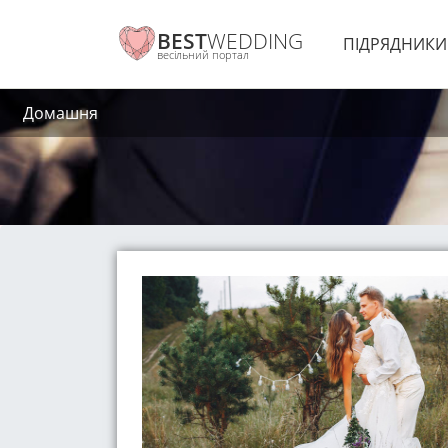
BEST
WEDDING
ПІДРЯДНИК
весільний портал
Домашня