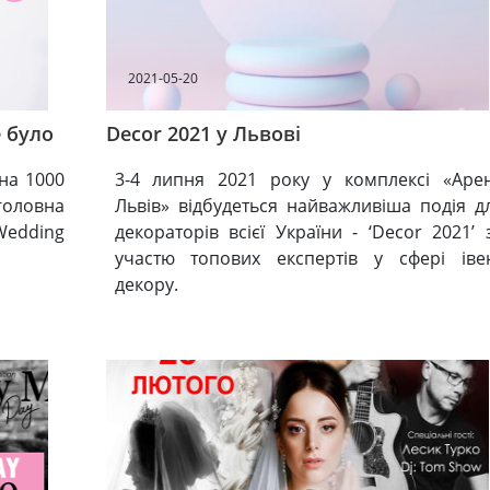
2021-05-20
е було
Decor 2021 у Львові
 на 1000
3-4 липня 2021 року у комплексі «Аре
оловна
Львів» відбудеться найважливіша подія д
Wedding
декораторів всієї України - ‘Decor 2021’ 
участю топових експертів у сфері іве
декору.