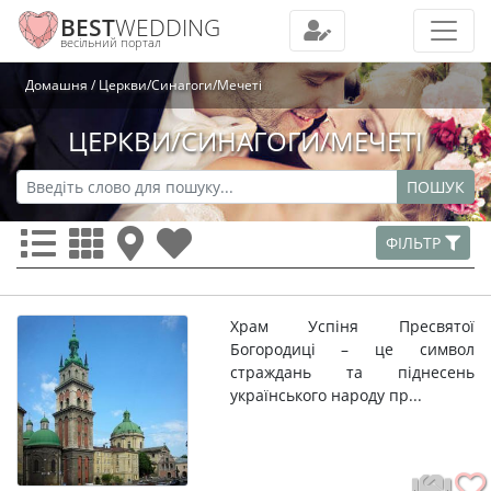
BEST
WEDDING
весільний портал
Домашня
Церкви/Синагоги/Мечеті
ЦЕРКВИ/СИНАГОГИ/МЕЧЕТІ
ПОШУК
ФІЛЬТР
Храм Успіня Пресвятої
Богородиці – це символ
страждань та піднесень
українського народу пр...