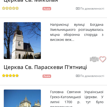
По домовленості
Львів
Наприкінці вулиці Богдана
Хмельницького розташувалась
міцна оборонна споруда з
високою веж...
Церква Св. Параскеви П'ятниці
По домовленості
Львів
Головна Святиня Української
Греко-Католицької Церкви. У
липні 1700 р. тут було
проголошено...