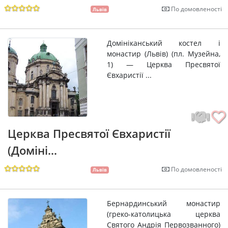
По домовленості
Львів
Домініканський костел і
монастир (Львів) (пл. Музейна,
1) — Церква Пресвятої
Євхаристії ...
Церква Пресвятої Євхаристії
(Доміні...
По домовленості
Львів
Бернардинський монастир
(греко-католицька церква
Святого Андрія Первозванного)