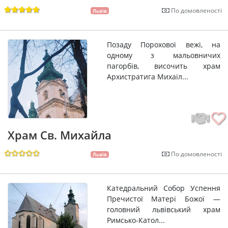
По домовленості
Львів
Позаду Порохової вежі, на
одному з мальовничих
пагорбів, височить храм
Архистратига Михаїл...
Храм Св. Михайла
По домовленості
Львів
Катедральний Собор Успення
Пречистої Матері Божої —
головний львівський храм
Римсько-Катол...