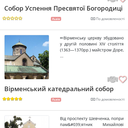
Собор Успення Пресвятої Богородиці
По домовленості
Львів
✏Вірменську церкву збудовано
у другій половині XIV століття
(1363—1370рр.) майстром Доре,
...
Вірменський катедральний собор
По домовленості
Львів
Від проспекту Шевченка, попри
пам&#039;ятник Михайлові