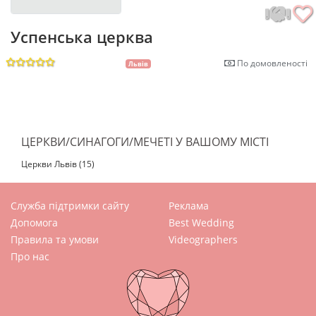
Успенська церква
По домовленості
Львів
ЦЕРКВИ/СИНАГОГИ/МЕЧЕТІ У ВАШОМУ МІСТІ
Церкви Львів (15)
Служба підтримки сайту
Реклама
Допомога
Best Wedding
Правила та умови
Videographers
Про нас