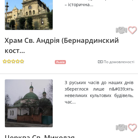
– історична...
Храм Св. Андрія (Бернардинский
кост...
По домовленості
Львів
З руських часів до наших днів
збереглося лише п&#039;ять
невеликих культових будівель,
час...
Церква Св. Миколая