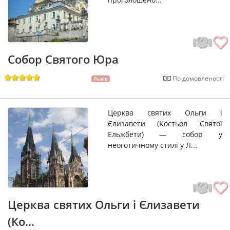
Собор Святого Юра
По домовленості
Львів
Церква святих Ольги і
Єлизавети (Костьол Святої
Ельжбети) — собор у
неоготичному стилі у Л...
Церква святих Ольги і Єлизавети
(Ко...