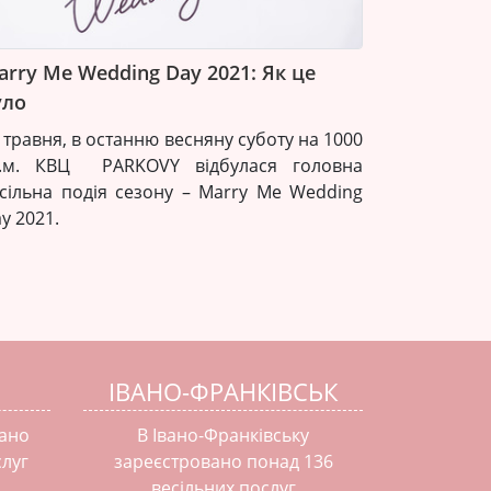
arry Me Wedding Day 2021: Як це
уло
 травня, в останню весняну суботу на 1000
в.м. КВЦ PARKOVY відбулася головна
сільна подія сезону – Marry Me Wedding
y 2021.
ІВАНО-ФРАНКІВСЬК
вано
В Івано-Франківську
слуг
зареєстровано понад 136
весільних послуг