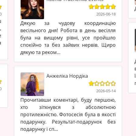
0
2026-06-18
ш
Дякую за чудову координацію
,
весільного дня! Робота в день весілля
е
була на вищому рівні, усе пройшло
я
спокійно та без зайвих нервів. Щиро
дякую та реком...
Анжеліка Нордіка
0
2026-05-14
Прочитавши коментарі, буду першою,
хто зіткнувся з абсолютною
протилежністю. Фотосесія була в якості
подарунку. Результат-подарунок без
подарунку і сп...