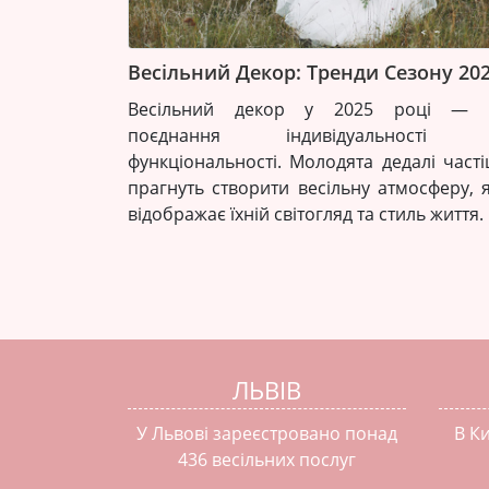
Весільний Декор: Тренди Сезону 20
Весільний декор у 2025 році — 
поєднання індивідуальності 
функціональності. Молодята дедалі част
прагнуть створити весільну атмосферу, 
відображає їхній світогляд та стиль життя.
ЛЬВІВ
У Львові зареєстровано понад
В К
436 весільних послуг