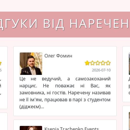
ДГУКИ ВІД НАРЕЧЕ
Олег Фомин
6
2026-07-10
,
Це не ведучий, а самозакоханий
й
нарцис. Не поважає ні Вас, як
,
замовника, ні гостів. Наречену називав
не її ім'ям, працював в парі з студентом
(діджеєм)...
Ksenia Trachenko Events