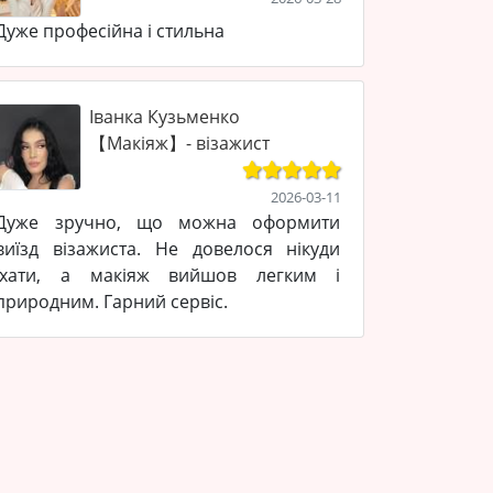
Дуже професійна і стильна
Іванка Кузьменко
【Макіяж】- візажист
2026-03-11
Дуже зручно, що можна оформити
виїзд візажиста. Не довелося нікуди
їхати, а макіяж вийшов легким і
природним. Гарний сервіс.