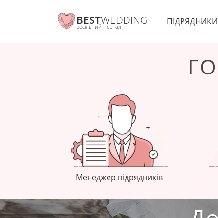
BEST
WEDDING
ПІДРЯДНИК
весільний портал
ГО
Менеджер підрядників
До