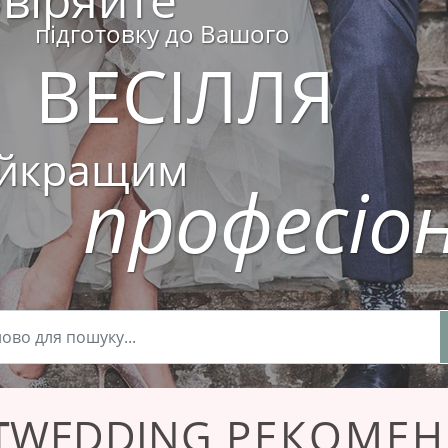
підготовку до Вашого
ВЕСІЛЛЯ
йкращим
професіо
T
WEDDING
РЕКОМЕН