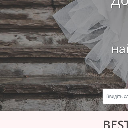
на
BES