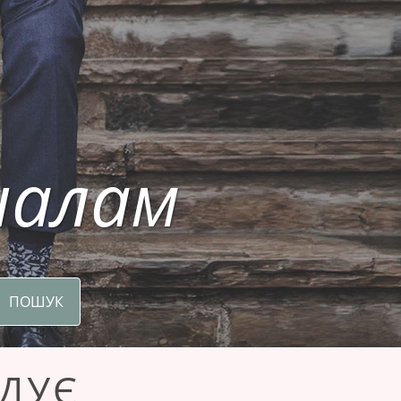
налам
ПОШУК
ДУЄ