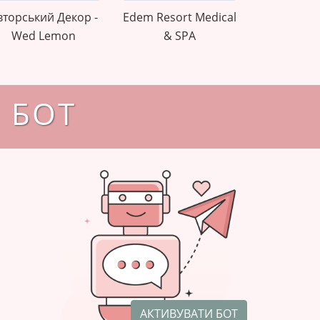
вторський Декор -
Edem Resort Medical
Wed Lemon
& SPA
M БОТ
АКТИВУВАТИ БОТ