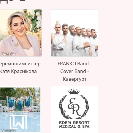
Онлайн
еремоніймейстер
FRANKO Band -
Катя Краснікова
Cover Band -
Кавергурт
Онлайн