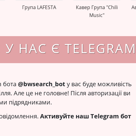
Група LAFESTA
Кавер Група "Chili
А
Music"
 У НАС Є TELEGRA
m бота
@bwsearch_bot
у вас буде можливість
лля. Але це не головне! Після авторизації ви
оїми підрядниками.
повідомлення.
Активуйте наш Telegram бот