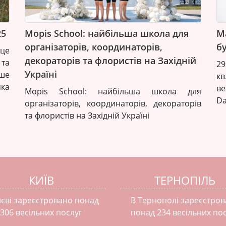
25
Mopis School: найбільша школа для
M
організаторів, координаторів,
б
це
декораторів та флористів на Західній
та
29
Україні
іше
к
яка
ве
Mopis School: найбільша школа для
Da
організаторів, координаторів, декораторів
та флористів на Західній Україні
КИЇВ
ТЕРНОПІЛЬ
иєві зареєстровано понад
В Тернополі зареєстро
306 весільних послуг
понад 234 весільних по