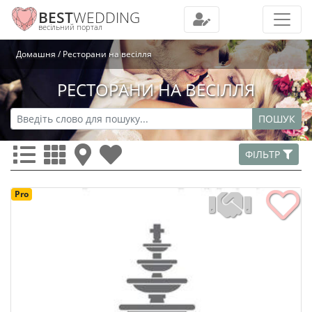
BEST
WEDDING
весільний портал
Домашня
Ресторани на весілля
РЕСТОРАНИ НА ВЕСІЛЛЯ
ПОШУК
ФІЛЬТР
Pro