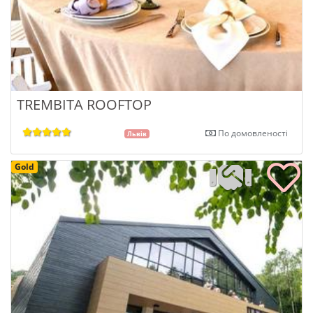
TREMBITA ROOFTOP
По домовленості
Львів
Gold