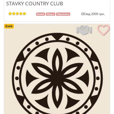
STAVKY COUNTRY CLUB
від 2000 грн.
Львів
Луцьк
Тернопіль
Gold