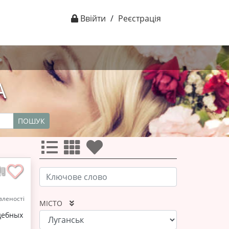
Ввійти
/
Реєстрація
А
ПОШУК
леності
МІСТО
дебных