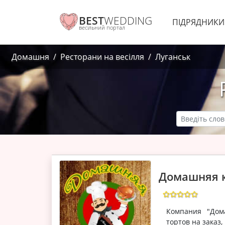
BEST
WEDDING
ПІДРЯДНИК
весільний портал
Домашня
Ресторани на весілля
Луганськ
Домашняя 
Компания "Дом
тортов на заказ