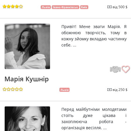
від 500 $
Львів
Івано-Франківськ
Київ
Привіт! Мене звати Марія. Я
обожнюю творчість, тому в
кожну зйомку вкладаю частинку
себе. ...
Марія Кушнір
від 250 $
Львів
Перед майбутніми молодятами
стоїть дуже цікава і
захоплююча робота -
організація весілля. ...