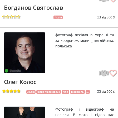
Богданов Святослав
від 300 $
Львів
фотограф весілля в Україні та
за кордоном, мови _ англійська,
польська
Онлайн
Олег Колос
від 500 $
Львів
Івано-Франківськ
Київ
Тернопіль
...
Фотограф і відеограф на
весілля. В фото і відео нас