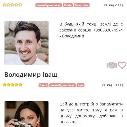
від 200 $
Івано-Франківськ
Львів
Тернопіль
В будь якій точці землі де є
закохані серця! +380633674574
- Володимир
Володимир Іваш
від 1000 $
Львів
Івано-Франківськ
Київ
Цей день потрібно запамятати
на усе життя, тому я вам в
цьому допоможу, добавлю в
нього ще...