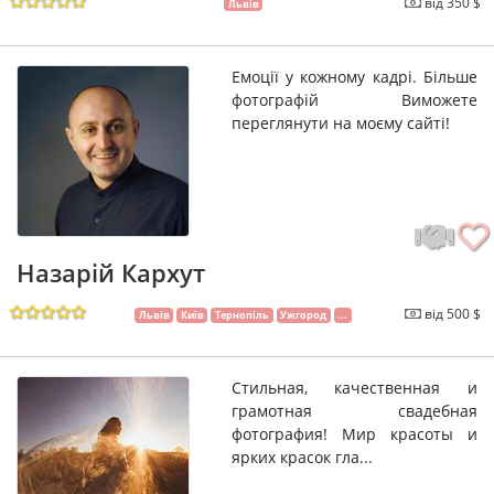
від 350 $
Львів
Емоції у кожному кадрі. Більше
фотографій Виможете
переглянути на моєму сайті!
Назарій Кархут
від 500 $
Львів
Київ
Тернопіль
Ужгород
...
Стильная, качественная и
грамотная свадебная
фотография! Мир красоты и
ярких красок гла...