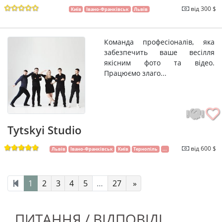
від 300 $
Київ
Івано-Франківськ
Львів
Команда професіоналів, яка
забезпечить ваше весілля
якісним фото та відео.
Працюємо злаго...
Tytskyi Studio
від 600 $
Львів
Івано-Франківськ
Київ
Тернопіль
...
1
2
3
4
5
…
27
»
ПИТАННЯ / ВІДПОВІДІ