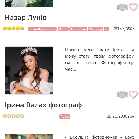
Назар Лунів
від 350 $
Івано-Франківськ
Львів
Тернопіль
Ужгород
...
Привіт, мене звати Ірина і я
можу стати твоїм фотографом
на твоє свято. Фотографія це
час...
Ірина Валах фотограф
від 2000 грн.
Львів
- Весільна фотозйомка - Love