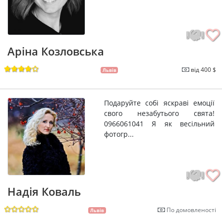
Аріна Козловська
від 400 $
Львів
Подаруйте собі яскраві емоції
свого незабутього свята!
0966061041 Я як весільний
фотогр...
Надія Коваль
По домовленості
Львів