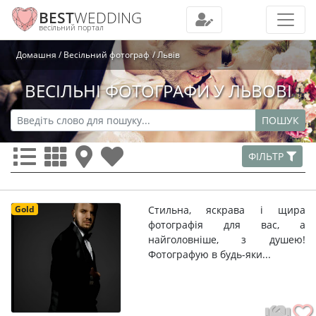
BEST
WEDDING
весільний портал
Домашня
Весільний фотограф
Львів
ВЕСІЛЬНІ ФОТОГРАФИ У ЛЬВОВІ
ПОШУК
ФІЛЬТР
Gold
Стильна, яскрава і щира
фотографія для вас, а
найголовніше, з душею!
Фотографую в будь-яки...