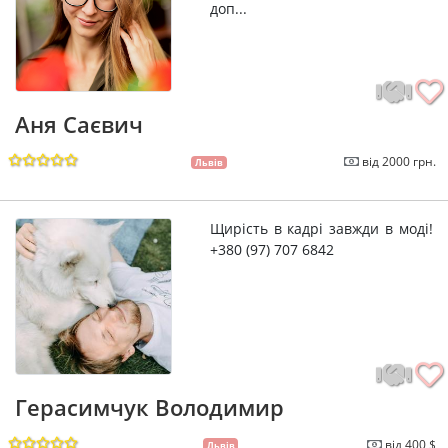
доп...
Аня Саєвич
від 2000 грн.
Львів
Щирість в кадрі завжди в моді!
+380 (97) 707 6842
Герасимчук Володимир
від 400 $
Львів