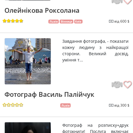
Олейнікова Роксолана
від 600 $
Львів
Вінниця
Київ
Завдання фотографа, - показати
кожну людину з найкращої
сторони. Великий досвід,
уміння т...
Фотограф Василь Палійчук
від 300 $
Львів
Фотограф на розписку+друк
фотокниги! Послуга включає