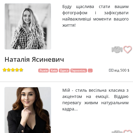
Буду щаслива стати вашим
фотографом і зафіксувати
найважливіші моменти вашого
життя!
Наталія Ясиневич
від 500 $
Львів
Київ
Одеса
Тернопіль
...
Мій - стиль весільна класика з
акцентом на емоції. Віддаю
перевагу живим натуральним
кадра...