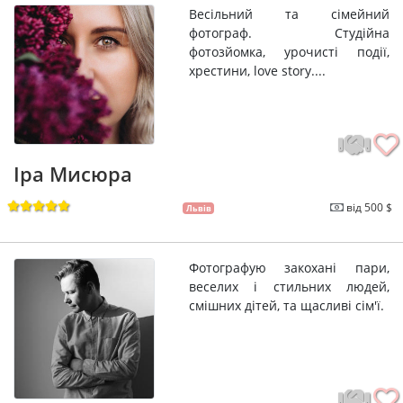
Весільний та сімейний
фотограф. Студійна
фотозйомка, урочисті події,
хрестини, love story....
Іра Мисюра
від 500 $
Львів
Фотографую закохані пари,
веселих і стильних людей,
смішних дітей, та щасливі сім'ї.