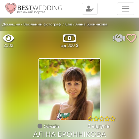
BEST
WEDDING
весільний портал
Домашня
Весільний фотограф
Київ
Аліна Броннікова
2182
від 300 $
0 відгуків
Офлайн
АЛІНА БРОННІКОВА