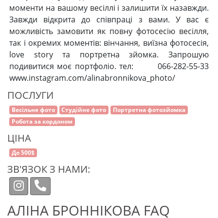
моменти на вашому весіллі і залишити їх назавжди.
Завжди відкрита до співпраці з вами. У вас є
можливість замовити як повну фотосесію весілля,
так і окремих моментів: вінчання, виїзна фотосесія,
love story та портретна зйомка. Запрошую
подивитися моє портфоліо. тел: 066-282-55-33
www.instagram.com/alinabronnikova_photo/
ПОСЛУГИ
Весільне фото
Студійне фото
Портретна фотозйомка
Робота за кордоном
ЦІНА
До 500$
ЗВ'ЯЗОК З НАМИ:
АЛІНА БРОННІКОВА FAQ