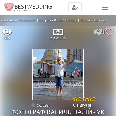
BEST
WEDDING
весільний портал
Домашня
Весільний фотограф
Львів
Фотограф Василь Палійчук
659
від 300 $
0 відгуків
Офлайн
ФОТОГРАФ ВАСИЛЬ ПАЛІЙЧУК