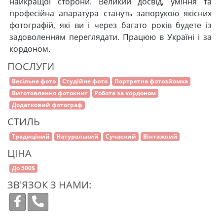
найкращої сторони. Великий досвід, уміння та
професійна апаратура стануть запорукою якісних
фотографій, які ви і через багато років будете із
задоволенням переглядати. Працюю в Україні і за
кордоном.
ПОСЛУГИ
Весільне фото
Студійне фото
Портретна фотозйомка
Виготовлення фотокниг
Робота за кордоном
Додатковий фотограф
СТИЛЬ
Традиціний
Натуральний
Сучасний
Вінтажний
ЦІНА
До 500$
ЗВ'ЯЗОК З НАМИ: