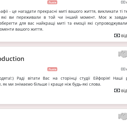
Львів
фії - це нагадати прекрасні миті вашого життя, викликати ті т
, які ви переживали в той чи інший момент. Моє ж завда
зберегти для вас найкращі миті та емоції які супроводжували
оменти вашого життя.
ві
oduction
Львів
дята!:) Раді вітати Вас на сторінці студії Ейфорія! Наші 
, як ми знімаємо більше і краще ніж будь-які слова.
ві