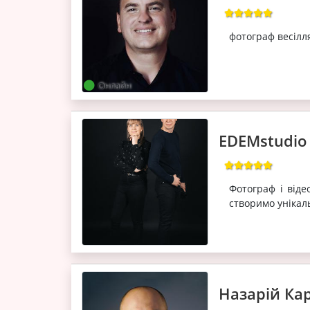
фотограф весілля
Онлайн
EDEMstudio
Фотограф і віде
створимо унікал
Назарій Ка