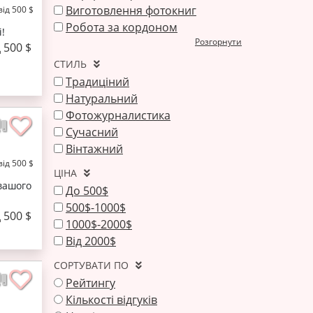
Виготовлення фотокниг
від 500 $
Робота за кордоном
!
Розгорнути
д 500 $
СТИЛЬ
Традиціний
Натуральний
Фотожурналистика
Сучасний
Вінтажний
від 500 $
ЦІНА
вашого
До 500$
500$-1000$
д 500 $
1000$-2000$
Від 2000$
СОРТУВАТИ ПО
Рейтингу
Кількості відгуків