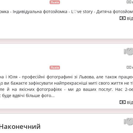
Львів
омка - Індивідуальна фотозйомка - L♡ve story - Дитяча фотозйом
ві
Львів
на і Юля - професійні фотографині зі Львова, але також прац
Якщо ви бажаєте зафіксувати найпрекрасніші миті свого життя не т
 але й на якісних фотографіях - ми до ваших послуг. Нас 2-о
 буде вдвічі більше фото...
ві
 Наконечний