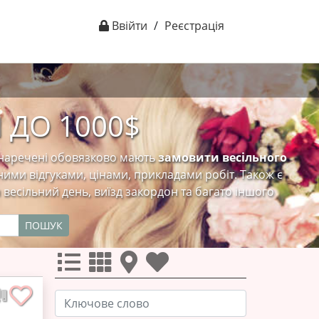
Ввійти
/
Реєстрація
 ДО 1000$
, наречені обовязково мають
замовити весільного
ними відгуками, цінами, прикладами робіт. Також є
весільний день, виїзд закордон та багато іншого
ПОШУК