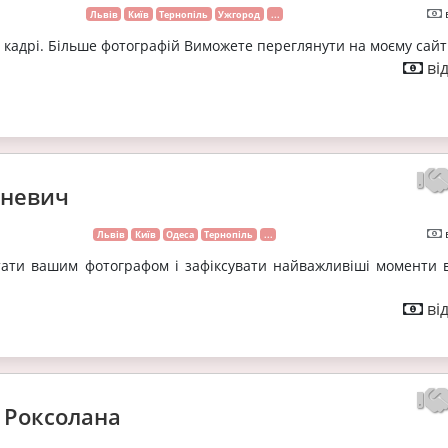
Львів
Київ
Тернопіль
Ужгород
...
у кадрі. Більше фотографій Виможете переглянути на моєму сайті
ві
иневич
Львів
Київ
Одеса
Тернопіль
...
тати вашим фотографом і зафіксувати найважливіші моменти 
ві
 Роксолана