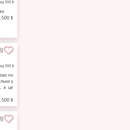
від 500 $
ка
д 500 $
від 500 $
юємо по
ільки у
є, а це
д 500 $