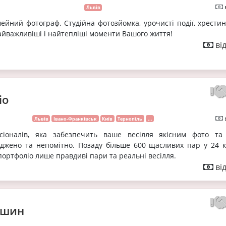
Львів
мейний фотограф. Студійна фотозйомка, урочисті події, хрестин
найважливіші і найтепліші моменти Вашого життя!
ві
io
Львів
Івано-Франківськ
Київ
Тернопіль
...
іоналів, яка забезпечить ваше весілля якісним фото та 
джено та непомітно. Позаду більше 600 щасливих пар у 24 к
портфоліо лише правдиві пари та реальні весілля.
ві
ишин