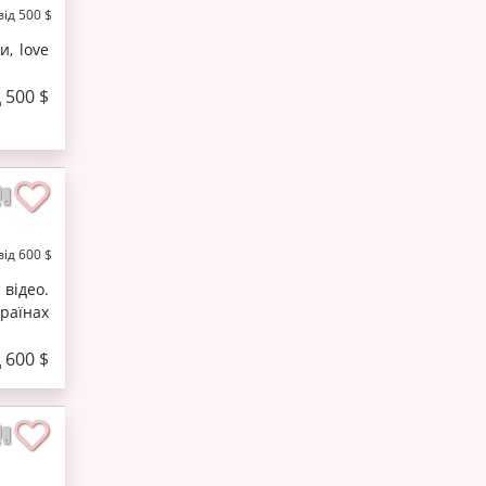
від 500 $
и, love
д 500 $
від 600 $
відео.
раїнах
д 600 $