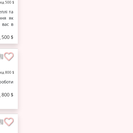
від 500 $
еплі та
ння як
 вас в
д 500 $
від 800 $
роботи
д 800 $