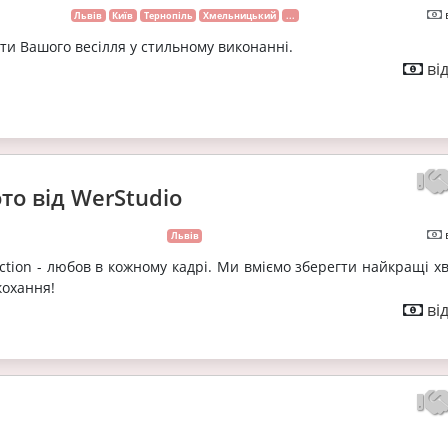
Львів
Київ
Тернопіль
Хмельницький
...
и Вашого весілля у стильному виконанні.
ві
то від WerStudio
Львів
ction - любов в кожному кадрі. Ми вміємо зберегти найкращі х
кохання!
ві