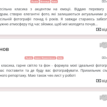
Львів
Вінниця
Київ
есільна класика з акцентом на емоції. Віддаю перевагу
драм, створю елегантні фото, які залишаються актуальними р
есільній фотографії понад 6 років. Я завжди стараюсь забез
ужню атмосферу під час зйомки, щоб мої молодята почув...
ві
рнов
Львів
Івано-Франківськ
Київ
 класика, гарне світло та фон - формула моєї ідеальної фотогр
 вас поставити та де буду вас фотографувати. Прихильник сі
рного репортажу. Маю також чек-лист у роботі
ві
а