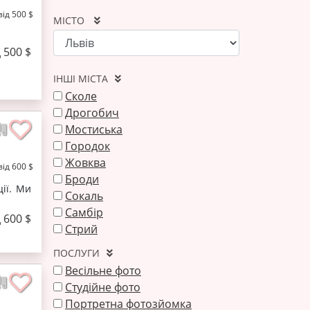
від 500 $
МІСТО
д 500 $
ІНШІ МІСТА
Сколе
Дрогобич
Мостиська‎
Городок
Жовква
від 600 $
Броди
ції. Ми
Сокаль
Самбір
д 600 $
Стрий
ПОСЛУГИ
Весільне фото
Студійне фото
Портретна фотозйомка