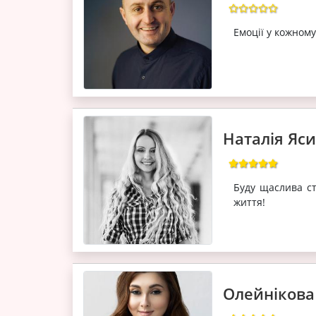
Емоції у кожном
Наталія Яс
Буду щаслива с
життя!
Олейнікова