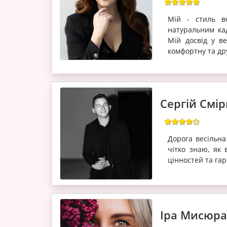
Мій - стиль в
натуральним ка
Мій досвід у в
комфортну та др
Сергій Смі
Дорога весільна
чітко знаю, як
цінностей та га
Іра Мисюр