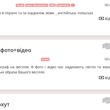
Львів
Івано-Франківськ
Київ
Тернопіль
...
 в Україні та за кордоном, мови _ англійська, польська
ві
 фото+відео
Львів
ограф на весілля. В фото і відео нас надихають світло та емо
ьні образи Вашого весілля.
ві
рхут