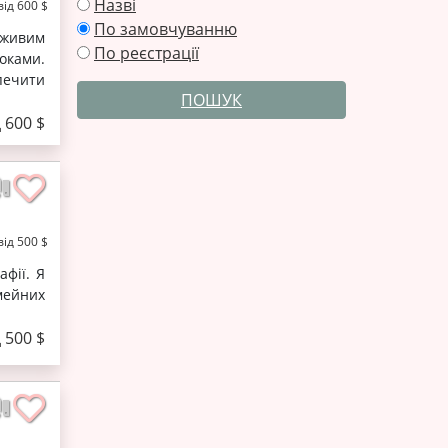
Назві
від 600 $
По замовчуванню
 живим
По реєстрації
оками.
печити
ПОШУК
д 600 $
від 500 $
афії. Я
мейних
д 500 $