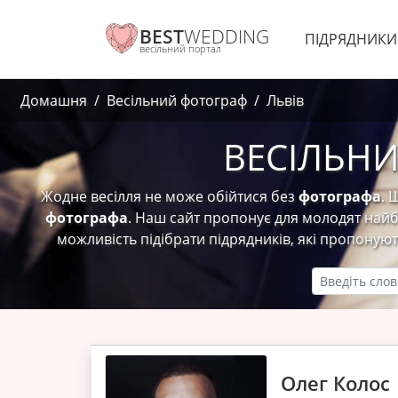
BEST
WEDDING
ПІДРЯДНИК
весільний портал
Домашня
Весільний фотограф
Львів
ВЕСІЛЬНИ
Жодне весілля не може обійтися без
фотографа
. 
фотографа
. Наш сайт пропонує для молодят найбі
можливість підібрати підрядників, які пропоную
Олег Колос