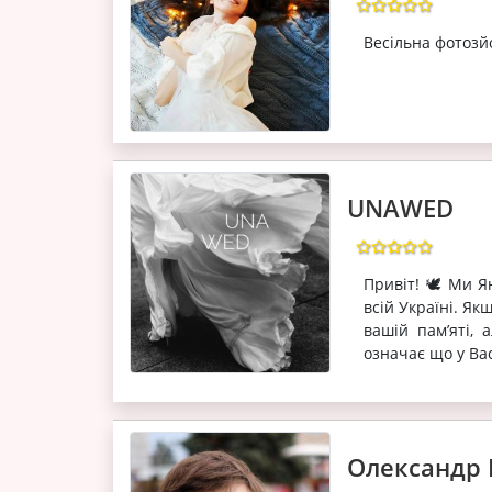
Весільна фотозй
UNAWED
Привіт! 🕊 Ми Я
всій Україні. 
вашій пам’яті,
означає що у Вас
Олександр