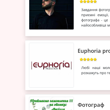
Завдання фотогра
приємні емоції
фотографа - це 
найособливіші м
Euphoria pr
Любі наші моло
розкажуть про те
Фотограф