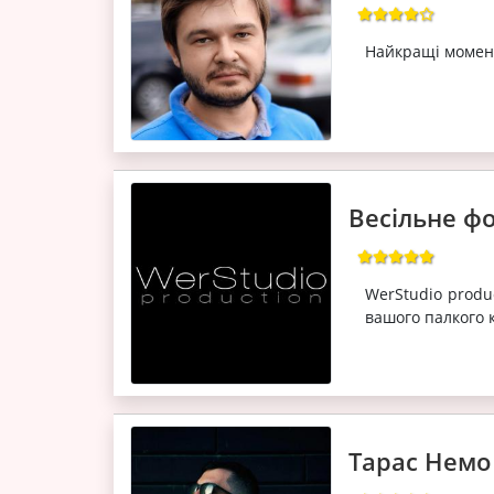
Найкращі момент
Весільне фо
WerStudio produ
вашого палкого 
Тарас Немо