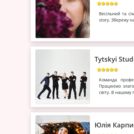
Весільний та сі
story. Збережу 
Tytskyi Stud
Команда профес
Працюємо злаго
світу. В нашому 
Юлія Карп