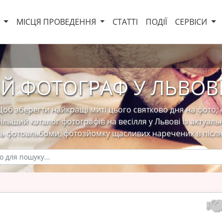
И
МІСЦЯ ПРОВЕДЕННЯ
СТАТТІ
ПОДІЇ
СЕРВІСИ
Й ФОТОГРАФ У ЛЬВОВІ
Щоб зберегти найкращі миті цього святково дня на фото
льший каталог фотографів на весілля у Львові із актуаль
ть фотоальбоми, фотозйомку щасливих наречених в після 