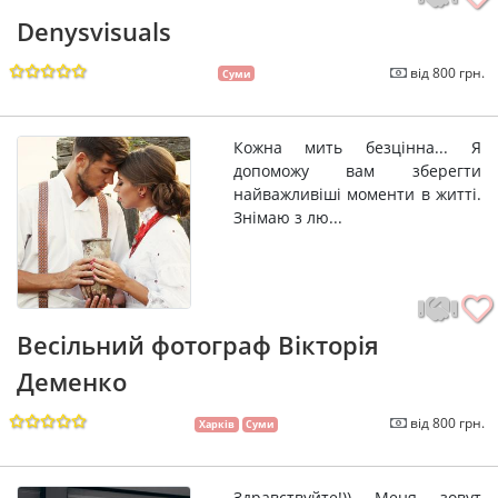
Denysvisuals
від 800 грн.
Суми
Кожна мить безцінна... Я
допоможу вам зберегти
найважливіші моменти в житті.
Знімаю з лю...
Весільний фотограф Вікторія
Деменко
від 800 грн.
Харків
Суми
Здравствуйте!)) Меня зовут