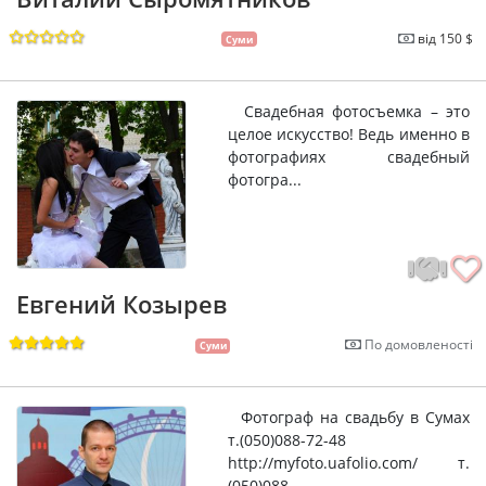
від 150 $
Суми
Свадебная фотосъемка – это
целое искусство! Ведь именно в
фотографиях свадебный
фотогра...
Евгений Козырев
По домовленості
Суми
Фотограф на свадьбу в Сумах
т.(050)088-72-48
http://myfoto.uafolio.com/ т.
(050)088...