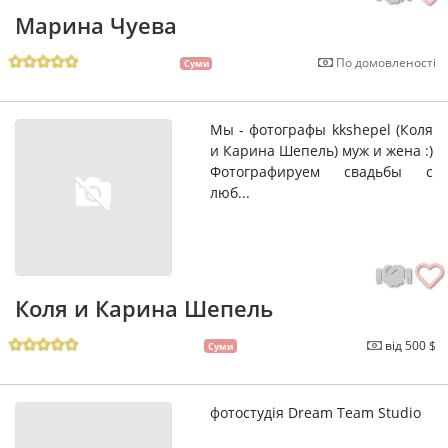
Марина Чуева
По домовленості
Суми
Мы - фотографы kkshepel (Коля
и Карина Шепель) муж и жена :)
Фотографируем свадьбы с
люб...
Коля и Карина Шепель
від 500 $
Суми
фотостудiя Dream Team Studio