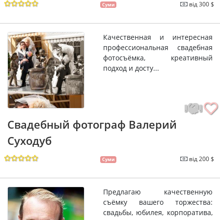
від 300 $
Суми
Качественная и интересная
профессиональная свадебная
фотосъёмка, креативный
подход и досту...
Свадебный фотограф Валерий
Суходуб
від 200 $
Суми
Предлагаю качественную
съёмку вашего торжества:
свадьбы, юбилея, корпоратива,