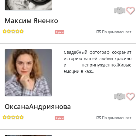
Максим Яненко
По домовленості
Суми
Свадебный фотограф сохранит
историю вашей любви красиво
и непринужденно.Живые
эмоции в каж...
ОксанаАндриянова
По домовленості
Суми