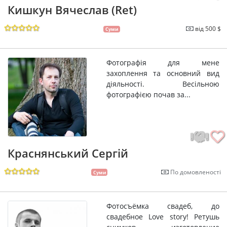
Кишкун Вячеслав (Ret)
від 500 $
Суми
Фотографія для мене
захоплення та основний вид
діяльності. Весільною
фотографією почав за...
Краснянський Сергій
По домовленості
Суми
Фотосъёмка свадеб, до
свадебное Love story! Ретушь