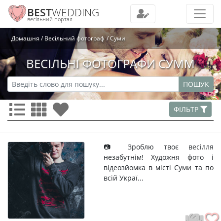
BEST
WEDDING
весільний портал
Домашня
Весільний фотограф
Суми
ВЕСІЛЬНІ ФОТОГРАФИ СУММ
ПОШУК
ФІЛЬТР
📷 Зроблю твоє весілля
незабутнім! Художня фото і
відеозйомка в місті Суми та по
всій Украї...