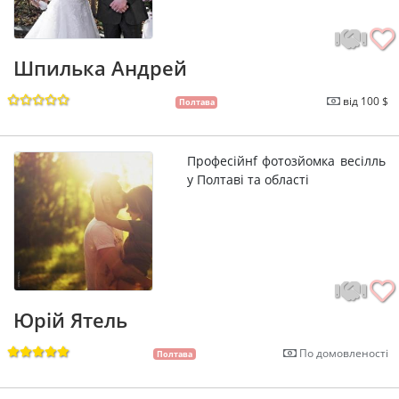
Шпилька Андрей
від 100 $
Полтава
Професійнf фотозйомка весілль
у Полтаві та області
Юрій Ятель
По домовленості
Полтава