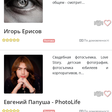
общем - смотрит...
Игорь Ерисов
По домовленості
Полтава
Cвадебная фотосъемка, Love
Story, детская фотография,
фотосъемка юбилеев и
корпоративов, п...
Евгений Папуша - PhotoLife
По домовленості
Полтава