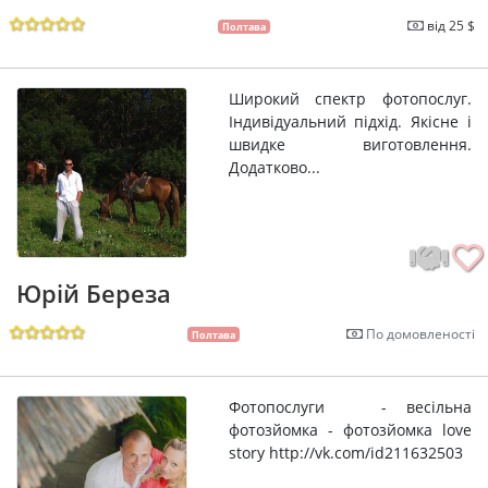
від 25 $
Полтава
Широкий спектр фотопослуг.
Індивідуальний підхід. Якісне і
швидке виготовлення.
Додатково...
Юрій Береза
По домовленості
Полтава
Фотопослуги - весільна
фотозйомка - фотозйомка love
story http://vk.com/id211632503