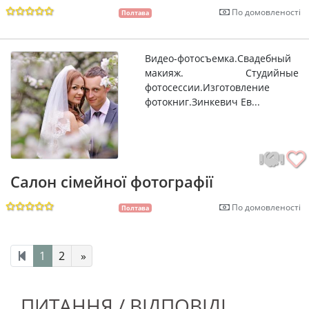
По домовленості
Полтава
Видео-фотосъемка.Свадебный
макияж. Студийные
фотосессии.Изготовление
фотокниг.Зинкевич Ев...
Cалон сімейної фотографії
По домовленості
Полтава
1
2
»
ПИТАННЯ / ВІДПОВІДІ