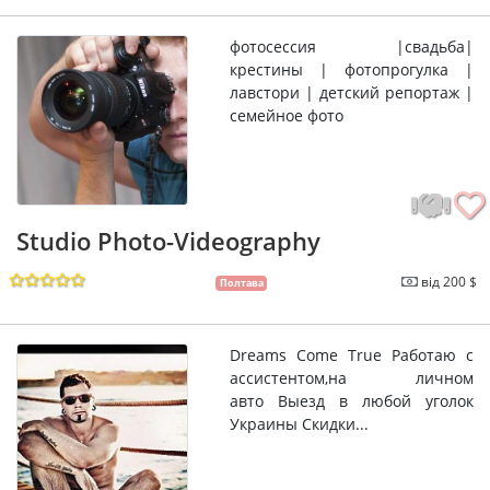
фотосессия |свадьба|
крестины | фотопрогулка |
лавстори | детский репортаж |
семейное фото
Studio Photo-Videography
від 200 $
Полтава
Dreams Come True Работаю с
ассистентом,на личном
авто Выезд в любой уголок
Украины Скидки...