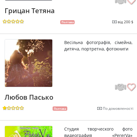
Грицан Тетяна
від 200 $
Полтава
Весільна фотографія, сімейна,
дитяча, портретна, фотокниги
Любов Пасько
По домовленості
Полтава
Студия творческого фото
видеография «PererVa»