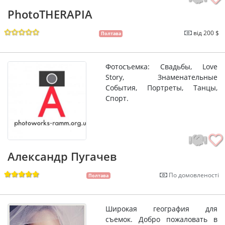
PhotoTHERAPIA
від 200 $
Полтава
Фотосъемка: Cвадьбы, Love
Story, Знаменательные
События, Портреты, Танцы,
Спорт.
Александр Пугачев
По домовленості
Полтава
Широкая география для
съемок. Добро пожаловать в