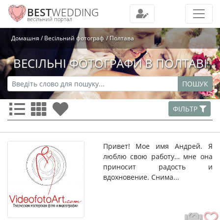
BEST
WEDDING
весільний портал
Домашня
Весільний фотограф
Полтава
ВЕСІЛЬНІ ФОТОГРАФИ В ПОЛТАВІ
ПОШУК
ФІЛЬТР
Привет! Мое имя Андрей. Я
люблю свою работу… мне она
приносит радость и
вдохновение. Снима...