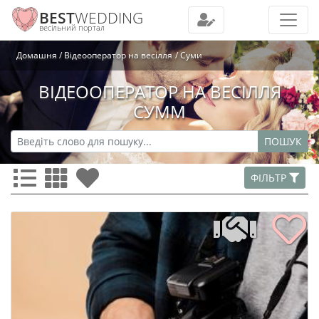
BEST
WEDDING
весільний портал
Домашня
Відеооператор на весілля
Суми
ВІДЕООПЕРАТОР НА ВЕСІЛЛЯ
СУММ
ПОШУК
ФІЛЬТР