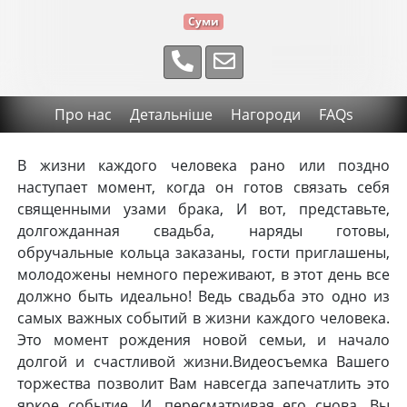
Суми
Про нас
Детальніше
Нагороди
FAQs
В жизни каждого человека рано или поздно
наступает момент, когда он готов связать себя
священными узами брака, И вот, представьте,
долгожданная свадьба, наряды готовы,
обручальные кольца заказаны, гости приглашены,
молодожены немного переживают, в этот день все
должно быть идеально! Ведь свадьба это одно из
самых важных событий в жизни каждого человека.
Это момент рождения новой семьи, и начало
долгой и счастливой жизни.Видеосъемка Вашего
торжества позволит Вам навсегда запечатлить это
яркое событие. И, пересматривая его снова, Вы