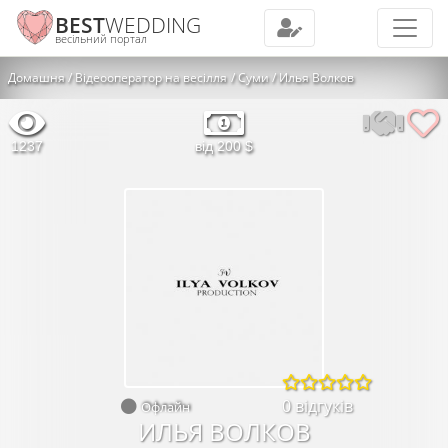
BEST
WEDDING
весільний портал
Домашня
Відеооператор на весілля
Суми
Илья Волков
1237
від 200 $
0 відгуків
Офлайн
ИЛЬЯ ВОЛКОВ