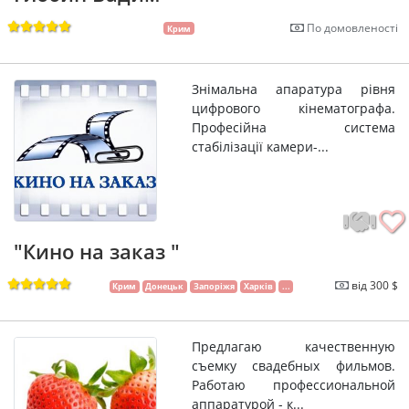
По домовленості
Крим
Знімальна апаратура рівня
цифрового кінематографа.
Професійна система
стабілізації камери-...
"Кино на заказ "
від 300 $
Крим
Донецьк
Запоріжя
Харків
...
Предлагаю качественную
съемку свадебных фильмов.
Работаю профессиональной
аппаратурой - к...