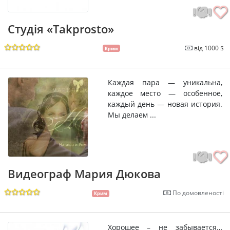
Студія «Takprosto»
від 1000 $
Крим
Каждая пара — уникальна,
каждое место — особенное,
каждый день — новая история.
Мы делаем ...
Видеограф Мария Дюкова
По домовленості
Крим
Хорошее – не забывается…