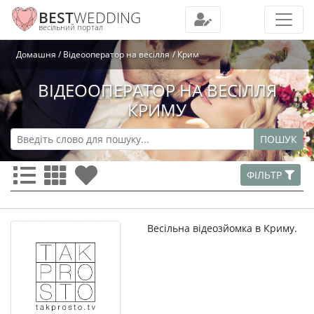
BEST
WEDDING
весільний портал
Домашня
Відеооператор на весілля
Крим
ВІДЕООПЕРАТОР НА ВЕСІЛЛЯ
КРИМУ
ПОШУК
ФІЛЬТР
Весільна відеозйомка в Криму.