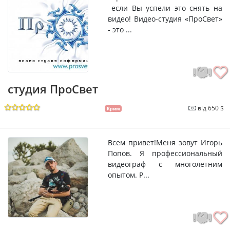
если Вы успели это снять на
видео! Видео-студия «ПроСвет»
- это ...
студия ПроСвет
від 650 $
Крим
Всем привет!Меня зовут Игорь
Попов. Я профессиональный
видеограф с многолетним
опытом. Р...