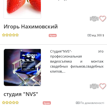
Игорь Нахимовский
від 300 $
Крим
Студия"NVS"- это
профессиональная
видеосъёмка и монтаж
свадебных фильмов,свадебных
клипов,...
студия "NVS"
По домовленості
Крим