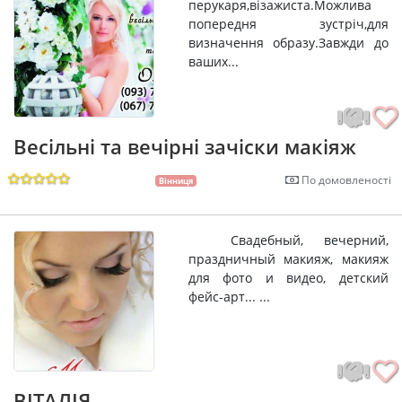
перукаря,візажиста.Можлива
попередня зустріч,для
визначення образу.Завжди до
ваших...
Весільні та вечірні зачіски макіяж
По домовленості
Вінниця
Cвадебный, вечерний,
праздничный макияж, макияж
для фото и видео, детский
фейс-арт... ...
ВІТАЛІЯ