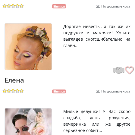
По домовленості
Вінниця
Дорогие невесты, а так же их
подружки и мамочки! Хотите
выглядев сногсшибательно на
главн...
Елена
По домовленості
Вінниця
Милые девушки! У Вас скоро
свадьба, день рождения,
вечеринка или же другое
серьёзное событ...