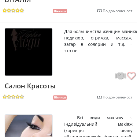
По домовленості
Вінниця
Для большинства женщин маник
педикюр, стрижка, массаж,
загар в солярии и т.д. –
это не ...
Салон Красоты
По домовленості
Вінниця
Всі види макіяжу :-
Індивідуальний макіяж
(корекція овалу
обличчя,корекція форми очей,