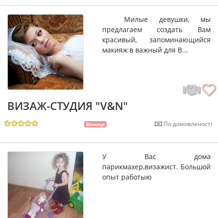
Милые девушки, мы
предлагаем создать Вам
красивый, запоминающийся
макияж в важный для В...
ВИЗАЖ-СТУДИЯ "V&N"
По домовленості
Вінниця
У Вас дома
парикмахер,визажист. Большой
опыт работыю