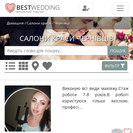
BEST
WEDDING
весільний портал
Домашня
Салони краси
Чернівці
САЛОНИ КРАСИ ЧЕРНІВЦІВ
ПОШУК
ФІЛЬТР
Виконую всі види макіяжу.Стаж
роботи 7-8 років.В роботі
користуюся тільки якісною,
професі...