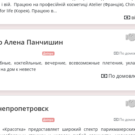
і вій. Працюю на професійній косметиці Atelier (Франція), Chin
 for life (Корея). Працюю в...
в
р Алена Панчишин
По домов
Дніпро
бные, коктейльные, вечерние, всевозможные плетения, уклад
на дом к невесте
По домовле
непропетровск
По домов
Дніпро
 «Красотка» предоставляет широкий спектр парикмахерских