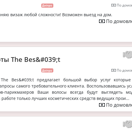
По домов
Дніпро
няю визаж любой сложности! Возможен выезд на дом.
По домовле
оты The Bes&#039;t
По домов
Дніпро
 The Bes&#039;t предлагает большой выбор услуг которые
апросы самого требовательного клиента. Воспользовавшись ус
ов-парикмахеров Ваши волосы всегда будут выглядеть мо
 работе только лучших косметических средств ведущих прои...
По домовле