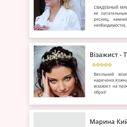
СВАДЕБНЫЙ МАКИ
ее питательным
ресниц, камне
необходимости),
Візажист - 
Весільний віз
нареченої.Кожн
візажист на пр
образ!
Марина Ки