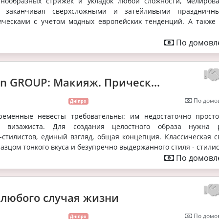
знообразных стрижек и укладок любой сложности, мелиров
и заканчивая сверхсложными и затейливыми праздничн
ческами с учетом модных европейских тенденций. А также 
По домовле
on GROUP: Макияж. Прическ...
По домов
Дніпро
ременные невесты требовательны: им недостаточно просто
 визажиста. Для создания целостного образа нужна 
-стилистов, единый взгляд, общая концепция. Классическая с
азцом тонкого вкуса и безупречно выдержанного стиля - стилист
По домовле
любого случая жизни
По домов
Дніпро