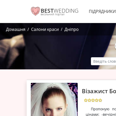
BEST
WEDDING
ПІДРЯДНИК
весільний портал
Домашня
Салони краси
Дніпро
Візажист Б
Пропоную посл
цінами: -вечірн