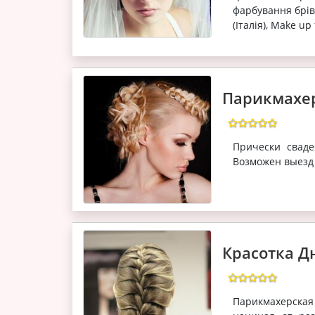
фарбування брів 
(Італія), Make up
Парикмахе
Прически сваде
Возможен выезд 
Красотка Д
Парикмахерская