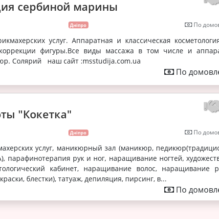
дия сербиной марины
По домов
Дніпро
рикмахерских услуг. Аппаратная и классическая косметология
коррекции фигуры.Все виды массажа в том числе и аппар
р. Солярий наш сайт :msstudija.com.ua
По домовле
оты "Кокетка"
По домов
Дніпро
махерских услуг, маникюрный зал (маникюр, педикюр(традици
), парафинотерапия рук и ног, наращивание ногтей, художест
етологический кабинет, наращивание волос, наращивание р
, краски, блестки), татуаж, депиляция, пирсинг, в...
По домовле