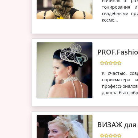
начиная от ра
тонирования 
свадебными при
косме...
PROF.Fashi
К счастью, сов
парикмахера и
профессионалов
должна быть обр
ВИЗАЖ для 