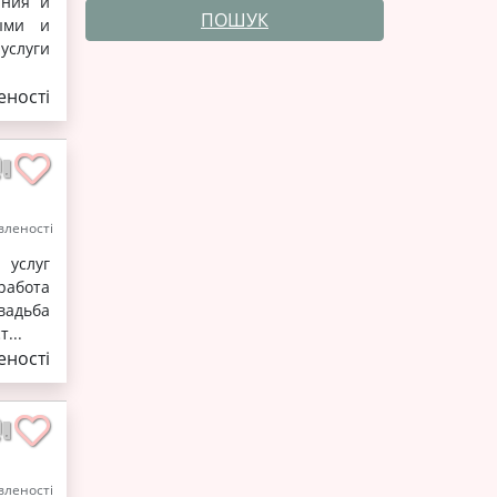
ания и
ПОШУК
ыми и
услуги
ності
леності
 услуг
работа
вадьба
...
ності
леності