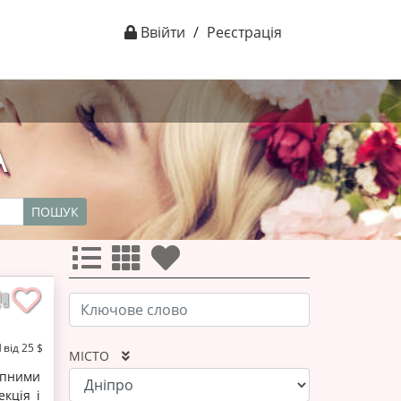
Ввійти
/
Реєстрація
А
ПОШУК
від 25 $
МІСТО
упними
екція і