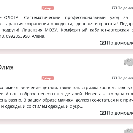
По домов
Дніпро
ТОЛОГА. Систематический профессиональный уход за 
м- гарантия сохранения молодости, здоровья и красоты ! Пода
 подруги! Лицензия МОЗУ. Комфортный кабинет-авторская с
-48, 0992853950, Алена.
По домовле
Юлия
По домов
Дніпро
а имеют значение детали, такие как стрижка,костюм, галстук,
е. А вот в образе невесты нет деталей. Невеста – это одна сп
чень важно. В вашем образе макияж должен сочетаться и с прич
 и одежды, и со стилем одежды, и с укр...
По домовле