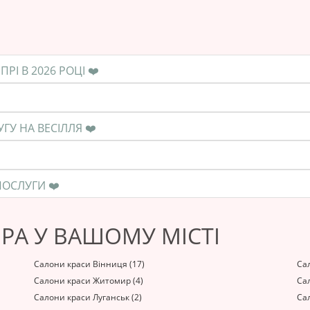
❤️ ЯКА СЕРЕДНЯ ЦІНА НА ПОСЛУГУ В ДНІПРІ В 2026 РОЦІ ❤️
❤️ КОЛИ НЕОБХІДНО ЗАМОВЛЯТИ ПОСЛУГУ НА ВЕСІЛЛЯ ❤️
❤️ ЯК ПРАВИЛЬНО РОЗРАХУВАТИСЯ ЗА ПОСЛУГИ ❤️
РА У ВАШОМУ МІСТІ
Салони краси Вінниця (17)
Сал
Салони краси Житомир (4)
Сал
Салони краси Луганськ (2)
Сал