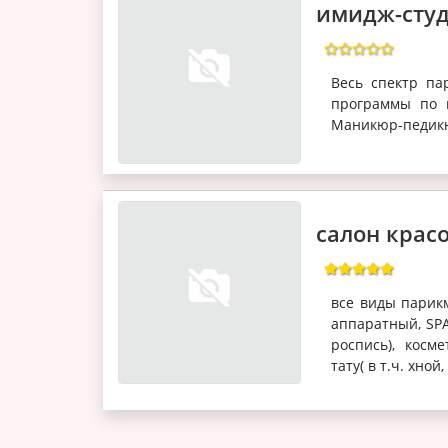
имидж-сту
Весь спектр па
программы по 
Маникюр-педикю
салон крас
все виды парик
аппаратный, SPA
роспись), косм
тату( в т.ч. хной