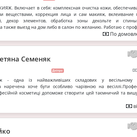
ЯЖ. Включает в себя: комплексная очистка кожи, обеспечи
и веществами, коррекция лица и сам макияж, вклеивание 
й, декор элементов, обработка зоны декольте и спин
 а также выезд на дом либо в салон по желанию. Работаю с проф.
По домовле
Тетяна Семеняк
Дніпро
аж - одна із найважливіших складових у весільному 
а наречена хоче бути особливо чарівною на весіллі.Профе
офесійній косметиці допоможе створити цей таємничий та виш
в
йко