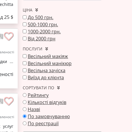
echitta
ЦІНА
ід 25 $
До 500 грн.
500-1000 грн.
1000-2000 грн.
Від 2000 грн
ПОСЛУГИ
леності
Весільний макіяж
ки ...
Весільний манікюр
Весільна зачіска
ності
Виїзд до клієнта
СОРТУВАТИ ПО
Рейтингу
Кількості відгуків
Назві
По замовчуванню
леності
По реєстрації
 услуг