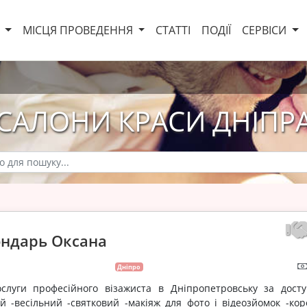
И
МІСЦЯ ПРОВЕДЕННЯ
СТАТТІ
ПОДІЇ
СЕРВІСИ
САЛОНИ КРАСИ ДНІПР
ондарь Оксана
Дніпро
уги професійного візажиста в Дніпропетровську за дост
ій -весільний -святковий -макіяж для фото і відеозйомок -кор