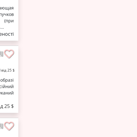
вающая
пучков
ы (при
..
ності
від 25 $
образі
сійний
уканий
ід 25 $