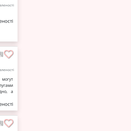
леності
ності
леності
 могут
лугами
дно, а
ності