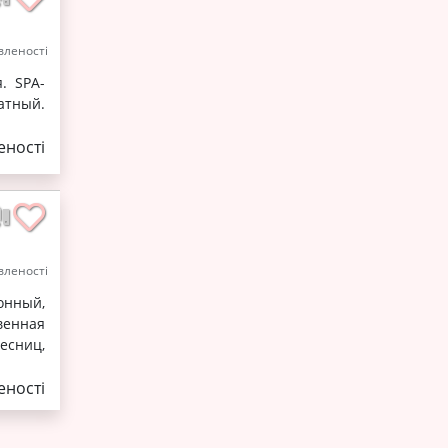
леності
. SPA-
атный.
ності
леності
онный,
венная
есниц,
ності