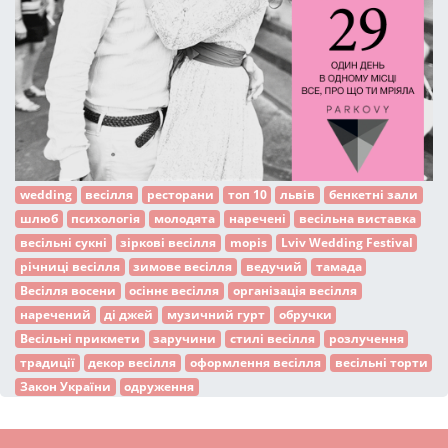
wedding
весілля
ресторани
топ 10
львів
бенкетні зали
шлюб
психологія
молодята
наречені
весільна виставка
весільні сукні
зіркові весілля
mopis
Lviv Wedding Festival
річниці весілля
зимове весілля
ведучий
тамада
Весілля восени
осіннє весілля
організація весілля
наречений
ді джей
музичний гурт
обручки
Весільні прикмети
заручини
стилі весілля
розлучення
традиції
декор весілля
оформлення весілля
весільні торти
Закон України
одруження