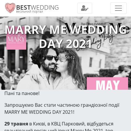
BEST
WEDDING
весільний портал
MARRY ME WEDDING
DAY 2021
2021-04-12
Пані та панове!
Запрошуємо Вас стати частиною грандіозної події
MARRY ME WEDDING DAY 2021!
29 травня
в Києві, в КВЦ Парковий, відбудеться
грандіозний весільний івент Marry Me 2021, top-