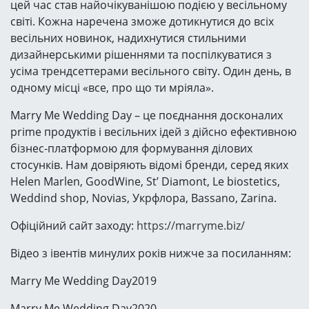
цей час став найочікуванішою подією у весільному
світі. Кожна наречена зможе дотикнутися до всіх
весільних новинок, надихнутися стильними
дизайнерськими рішеннями та поспілкуватися з
усіма трендсеттерами весільного світу. Один день, в
одному місці «все, про що ти мріяла».
Marry Me Wedding Day – це поєднання досконалих
prime продуктів і весільних ідей з дійсно ефективною
бізнес-платформою для формування ділових
стосунків. Нам довіряють відомі бренди, серед яких
Helen Marlen, GoodWine, St’ Diamont, Le biostetics,
Weddind shop, Novias, Укрфлора, Bassano, Zarina.
Офіційний сайт заходу:
https://marryme.biz/
Відео з івентів минулих років нижче за посиланням:
Marry Me Wedding Day2019
Marry Me Wedding Day2020