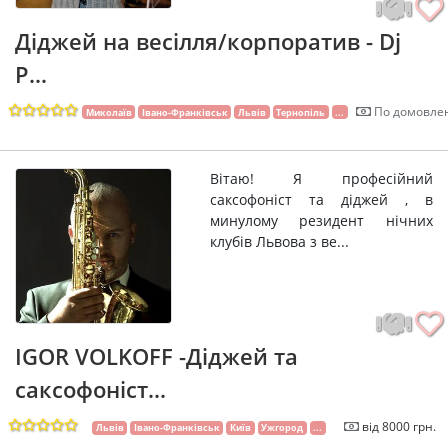
Діджей на весілля/корпоратив - Dj
P...
По домовлен
Миколаїв
Івано-Франківськ
Львів
Тернопіль
...
Вітаю! Я професійний
саксофоніст та діджей , в
минулому резидент нічних
клубів Львова з ве...
IGOR VOLKOFF -Діджей та
саксофоніст...
від 8000 грн.
Львів
Івано-Франківськ
Київ
Ужгород
...