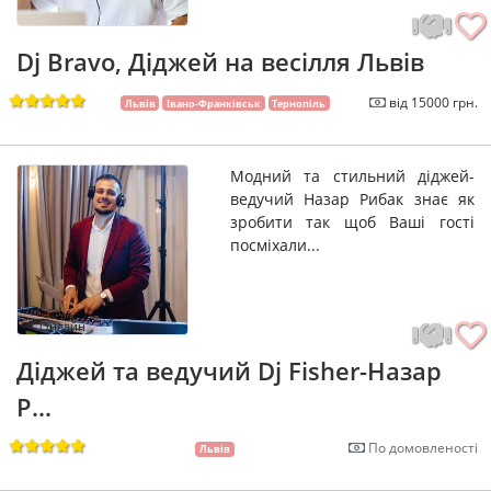
Dj Bravo, Діджей на весілля Львів
від 15000 грн.
Львів
Івано-Франківськ
Тернопіль
Модний та стильний діджей-
ведучий Назар Рибак знає як
зробити так щоб Ваші гості
посміхали...
Онлайн
Діджей та ведучий Dj Fisher-Назар
Р...
По домовленості
Львів