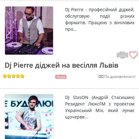
Dj Pierre - професійний діджей,
обслуговую події різних
форматів. Працюю з вінілових
про...
Dj Pierre діджей на весілля Львів
По домовленості
Львів
DJ StasON (Андрій Стасишин)
Резидент ЛюксFM з проектом
Український Mix, який лунає
щочерве...