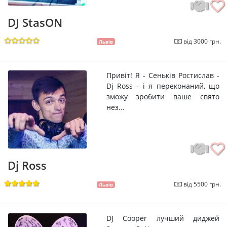
DJ StasON
від 3000 грн.
Львів
Привіт! Я - Сеньків Ростислав -
Dj Ross - і я переконаний, що
зможу зробити ваше свято
нез...
Dj Ross
від 5500 грн.
Львів
DJ Cooper лучший диджей