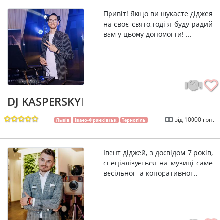
Привіт! Якщо ви шукаєте діджея
на своє свято,тоді я буду радий
вам у цьому допомогти! ...
Онлайн
DJ KASPERSKYI
від 10000 грн.
Львів
Івано-Франківськ
Тернопіль
Івент діджей, з досвідом 7 років,
спеціалізується на музиці саме
весільної та копоративної...