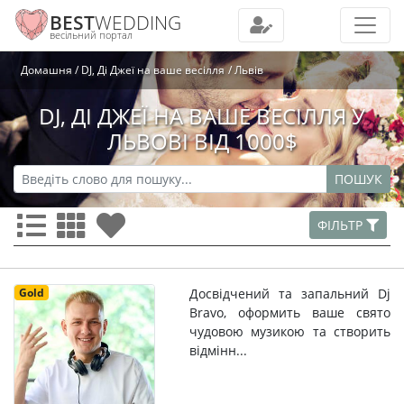
BEST
WEDDING
весільний портал
Домашня
DJ, Ді Джеї на ваше весілля
Львів
DJ, ДІ ДЖЕЇ НА ВАШЕ ВЕСІЛЛЯ У
ЛЬВОВІ ВІД 1000$
ПОШУК
ФІЛЬТР
Gold
Досвідчений та запальний Dj
Bravo, оформить ваше свято
чудовою музикою та створить
відмінн...