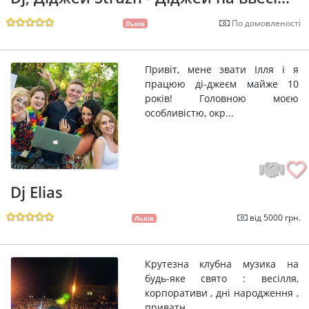
По домовленості
Львів
Привіт, мене звати Ілля і я
працюю ді-джеєм майже 10
років! Головною моєю
особливістю, окр...
Dj Elias
від 5000 грн.
Львів
Крутезна клубна музика на
будь-яке свято : весілля,
корпоративи , дні народження ,
приватн...