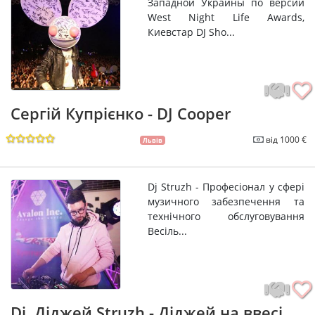
Западной Украины по версии
West Night Life Awards,
Киевстар DJ Sho...
Сергій Купрієнко - DJ Cooper
від 1000 €
Львів
Dj Struzh - Професіонал у сфері
музичного забезпечення та
технічного обслуговування
Весіль...
Dj, Діджей Struzh - Діджей на ввесі...