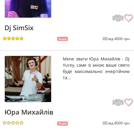
Dj SimSix
від 4000 грн.
Львів
Мене звати Юра Михайлів - Dj
Yurey, саме зі мною ваше свято
буде максимально енергійним
та...
Юра Михайлів
від 8000 грн.
Львів