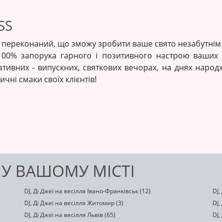
SS
- і я переконаний, що зможу зробити ваше свято незабутні
 100% запорука гарного і позитивного настрою ваших 
ративних - випускних, святкових вечорах, на днях наро
чні смаки своїх клієнтів!
 У ВАШОМУ МІСТІ
DJ, Ді Джеї на весілля Івано-Франківськ (12)
DJ,
DJ, Ді Джеї на весілля Житомир (3)
DJ,
DJ, Ді Джеї на весілля Львів (65)
DJ,