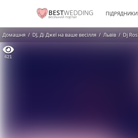
BEST
WEDDING
ПІДРЯДНИК
весільний портал
Домашня
DJ, Ді Джеї на ваше весілля
Львів
Dj Ros
621