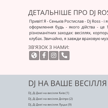
ДЕТАЛЬНІШЕ ПРО DJ RO
Привіт! Я - Сеньків Ростислав - Dj Ross 
оформлення будь - якого дійства - це
різноманітних заходах: весіллях, корпо
клубах. Звичайно, я завжди враховую музи
ЗВ'ЯЗОК З НАМИ:
DJ НА ВАШЕ ВЕСІЛЛЯ
DJ, Ді Джеї на весілля Київ (1)
DJ, Ді Джеї на весілля Дніпро (2)
DJ, Ді Джеї на весілля Луцьк (9)