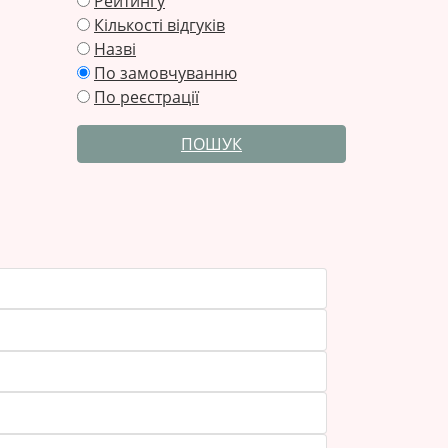
Рейтингу
Кількості відгуків
Назві
По замовчуванню
По реєстрації
ПОШУК