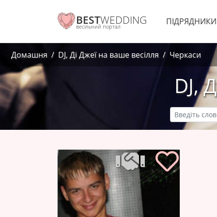
BEST
WEDDING
ПІДРЯДНИК
весільний портал
Домашня
DJ, Ді Джеї на ваше весілля
Черкаси
DJ, 