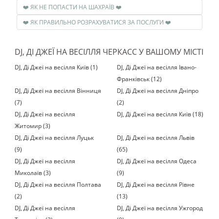
❤️ ЯК НЕ ПОПАСТИ НА ШАХРАЇВ ❤️
❤️ ЯК ПРАВИЛЬНО РОЗРАХУВАТИСЯ ЗА ПОСЛУГИ ❤️
DJ, ДІ ДЖЕЇ НА ВЕСІЛЛЯ ЧЕРКАСС У ВАШОМУ МІСТІ
DJ, Ді Джеї на весілля Київ (1)
DJ, Ді Джеї на весілля Івано-
Франківськ (12)
DJ, Ді Джеї на весілля Вінниця
DJ, Ді Джеї на весілля Дніпро
(7)
(2)
DJ, Ді Джеї на весілля
DJ, Ді Джеї на весілля Київ (18)
Житомир (3)
DJ, Ді Джеї на весілля Луцьк
DJ, Ді Джеї на весілля Львів
(9)
(65)
DJ, Ді Джеї на весілля
DJ, Ді Джеї на весілля Одеса
Миколаїв (3)
(9)
DJ, Ді Джеї на весілля Полтава
DJ, Ді Джеї на весілля Рівне
(2)
(13)
DJ, Ді Джеї на весілля
DJ, Ді Джеї на весілля Ужгород