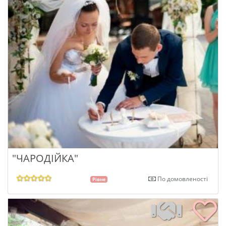
"ЧАРОДІЙКА"
По домовленості
Рівне