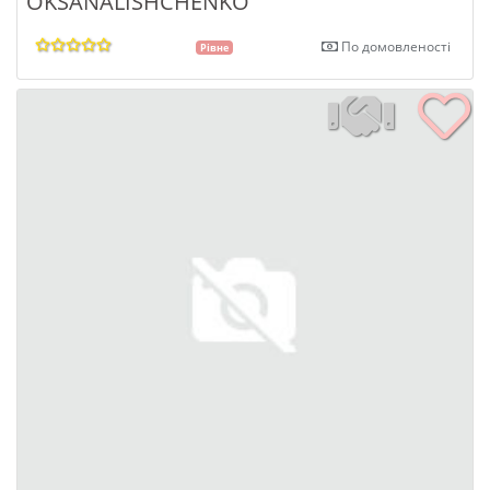
OKSANALISHCHENKO
По домовленості
Рівне