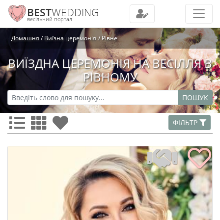
BEST
WEDDING
весільний портал
Домашня
Виїзна церемонія
Рівне
ВИЇЗДНА ЦЕРЕМОНІЯ НА ВЕСІЛЛЯ В
РІВНОМУ
ПОШУК
ФІЛЬТР