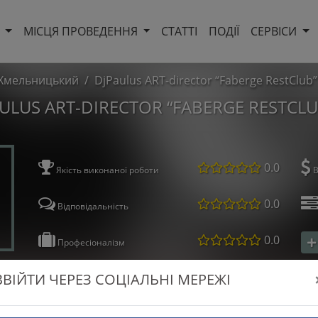
И
МІСЦЯ ПРОВЕДЕННЯ
СТАТТІ
ПОДІЇ
СЕРВІСИ
Хмельницький
DjPaulus ART-director “Faberge RestClub”
ULUS ART-DIRECTOR “FABERGE RESTCLU
0.0
Якість виконаної роботи
В
0.0
Відповідальність
0.0
Професіоналізм
ВВІЙТИ ЧЕРЕЗ СОЦІАЛЬНІ МЕРЕЖІ
ачі, які ввійшли за допомогою соціальних мереж