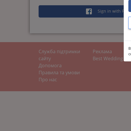
Sign in with Fac
В
Служба підтримки
Реклама
с
сайту
Best Wedding
Допомога
Правила та умови
Про нас