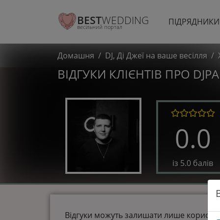
BEST
WEDDING
ПІДРЯДНИК
весільний портал
Домашня
DJ, Ді Джеї на ваше весілля
ВІДГУКИ КЛІЄНТІВ ПРО DJPA
0.0
із 5.0 балів
Відгуки можуть залишати лише користув