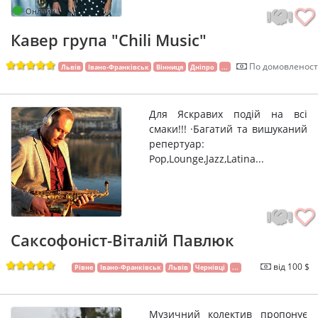
Онлайн
Кавер група "Chili Music"
По домовленост
Львів
Івано-Франківськ
Вінниця
Дніпро
...
Для Яскравих подій на всі
смаки!!! ·Багатий та вишуканий
репертуар:
Pop,Lounge,Jazz,Latina...
Саксофоніст-Віталій Павлюк
від 100 $
Рівне
Івано-Франківськ
Львів
Чернівці
...
Музичний колектив пропонує