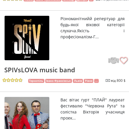
Різноманітнийй репертуар для
будь-якої вікової категорії
слухача.Якість і
професіоналізм-Г...
SPIVsLOVA music band
від 800 $
Тернопіль
Івано-Франківськ
Львів
Рівне
...
Вас вітає гурт "ПЛАЙ" лауреат
фестивалю "Червона Рута" та
солістка Вікторія учасниця
проек...