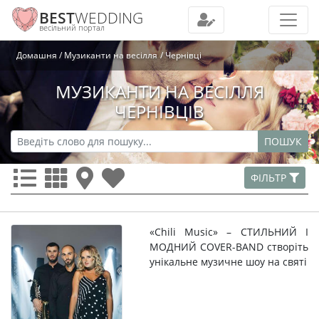
BEST
WEDDING
весільний портал
Домашня
Музиканти на весілля
Чернівці
МУЗИКАНТИ НА ВЕСІЛЛЯ
ЧЕРНІВЦІВ
ПОШУК
ФІЛЬТР
«Chili Music» – СТИЛЬНИЙ І
МОДНИЙ COVER-BAND створіть
унікальне музичне шоу на святі