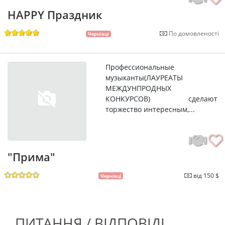
HAPPY Праздник
По домовленості
Чернівці
Профессиональные
музыканты(ЛАУРЕАТЫ
МЕЖДУНПРОДНЫХ
КОНКУРСОВ) сделают
торжество интересным,...
"Прима"
від 150 $
Чернівці
ПИТАННЯ / ВІДПОВІДІ