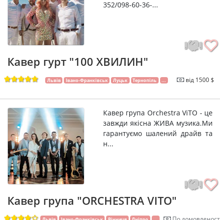
352/098-60-36-...
Кавер гурт "100 ХВИЛИН"
від 1500 $
Львів
Івано-Франківськ
Луцьк
Тернопіль
...
Кавер група Orchestra ViTO - це
завжди якiсна ЖИВА музика.Ми
гарантуємо шалений драйв та
н...
Кавер група "ORCHESTRA VITO"
По домовленост
Львів
Івано-Франківськ
Вінниця
Дніпро
...