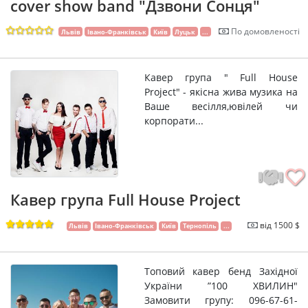
cover show band "Дзвони Сонця"
По домовленості
Львів
Івано-Франківськ
Київ
Луцьк
...
Кавер група " Full House
Project" - якісна жива музика на
Ваше весілля,ювілей чи
корпорати...
Кавер група Full House Project
від 1500 $
Львів
Івано-Франківськ
Київ
Тернопіль
...
Топовий кавер бенд Західної
України ”100 ХВИЛИН"
Замовити групу: 096-67-61-