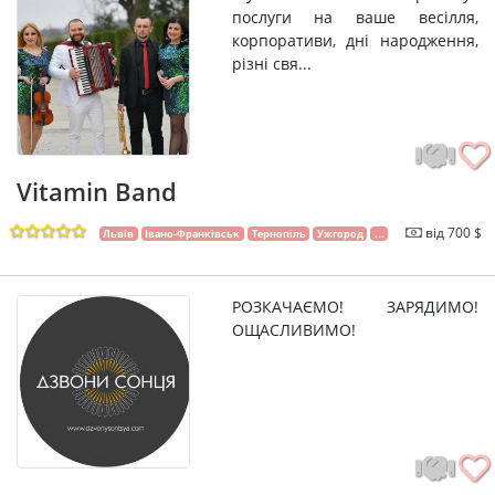
послуги на ваше весілля,
корпоративи, дні народження,
різні свя...
Vitamin Band
від 700 $
Львів
Івано-Франківськ
Тернопіль
Ужгород
...
РОЗКАЧАЄМО! ЗАРЯДИМО!
ОЩАСЛИВИМО!