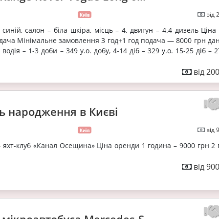
від 
Київ
– синій, салон – біла шкіра, місць – 4, двигун – 4.4 дизель Ціна
одача Мінімальне замовлення 3 год+1 год подача — 8000 грн да
одія – 1-3 доби – 349 у.о. добу, 4-14 діб – 329 у.о. 15-25 діб – 27
від 20
нь народження в Києві
від 
Київ
— яхт-клуб «Канал Осещина» Ціна оренди 1 година – 9000 грн 2
від 90