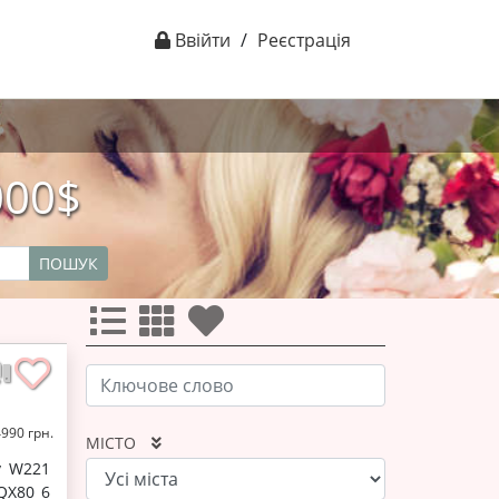
Ввійти
/
Реєстрація
000$
ПОШУК
4990 грн.
МІСТО
у W221
QX80 6