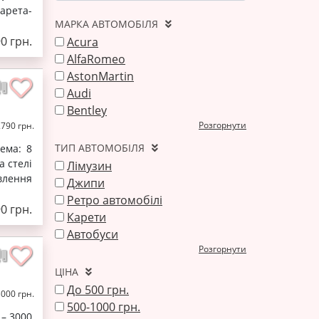
арета-
МАРКА АВТОМОБІЛЯ
0 грн.
Acura
AlfaRomeo
AstonMartin
Audi
Bentley
Розгорнути
2790 грн.
ТИП АВТОМОБІЛЯ
тема: 8
а стелі
Лімузин
овлення
Джипи
Ретро автомобілі
90 грн.
Карети
Автобуси
Розгорнути
ЦІНА
До 500 грн.
3000 грн.
500-1000 грн.
 – 3000