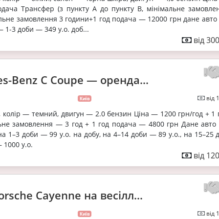
одача Трансфер (з пункту А до пункту В, мінімальне замовле
льне замовлення 3 години+1 год подача — 12000 грн дане авто
 1-3 доби — 349 у.о. доб...
від 30
s-Benz C Coupe — оренда...
від 
Київ
, колір — темний, двигун — 2.0 бензин Ціна — 1200 грн/год + 1
ьне замовлення — 3 год + 1 год подача — 4800 грн Дане авто
на 1–3 доби — 99 у.о. на добу, на 4–14 доби — 89 у.о., на 15–25
— 1000 у.о.
від 12
orsche Cayenne на весілл...
від 
Київ