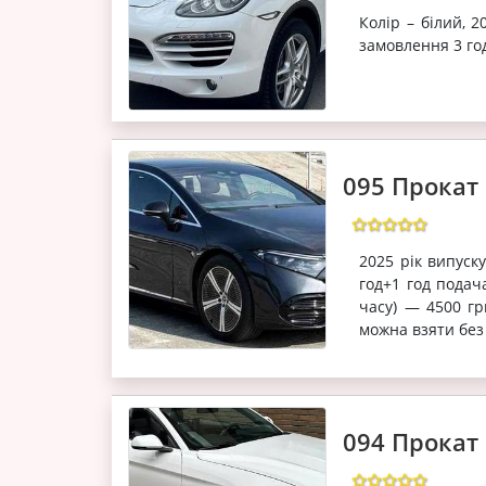
Колір – білий, 2
замовлення 3 го
095 Прокат 
2025 рік випуск
год+1 год подач
часу) — 4500 г
можна взяти без 
094 Прокат 