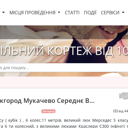
И
МІСЦЯ ПРОВЕДЕННЯ
СТАТТІ
ПОДІЇ
СЕРВІСИ
ІЛЬНИЙ КОРТЕЖ ВІД 1
жгород Мукачево Середнє В...
від 4
Ужгород
у ( кубік ) , 6 колес,11 метрів, великий люк Мерседес S клас
та 6 ти колесний, з великими люками Краслери С300 Інфініті 