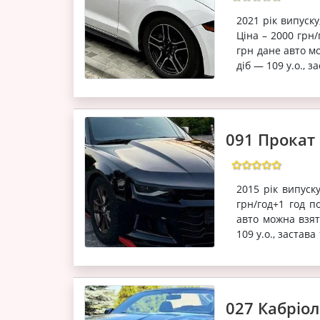
2021 рік випуску
Ціна – 2000 грн
грн дане авто мо
діб — 109 у.о., за
091 Прокат 
2015 рік випуску
грн/год+1 год 
авто можна взяти
109 у.о., застава 
027 Кабріол