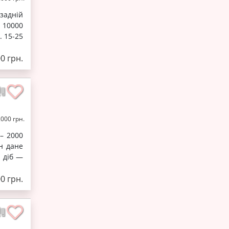
 задній
 10000
. 15-25
00 грн.
2000 грн.
 – 2000
н дане
5 діб —
00 грн.