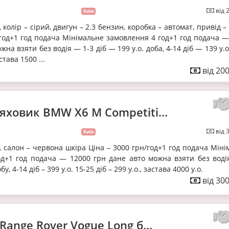
від 
Київ
, колір – сірий, двигун – 2.3 бензин, коробка – автомат, привід –
/год+1 год подача Мінімальне замовлення 4 год+1 год подача —
жна взяти без водія — 1-3 діб — 199 у.о. доба, 4-14 діб — 139 у.о
става 1500 ...
від 20
яховик BMW X6 M Competiti...
від 
Київ
у, салон – червона шкіра Ціна – 3000 грн/год+1 год подача Мін
д+1 год подача — 12000 грн дане авто можна взяти без водія
бу, 4-14 діб – 399 у.о. 15-25 діб – 299 у.о., застава 4000 у.о.
від 30
Range Rover Vogue Long б...