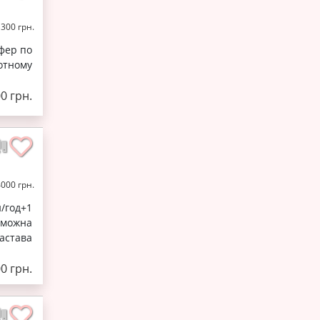
1300 грн.
сфер по
ротному
00 грн.
4000 грн.
н/год+1
 можна
застава
00 грн.