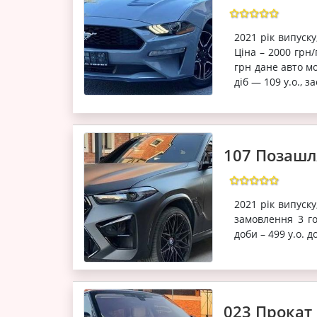
2021 рік випуску
Ціна – 2000 грн
грн дане авто мо
діб — 109 у.о., за
107 Позашл
2021 рік випуск
замовлення 3 го
доби – 499 у.о. до
023 Прокат 