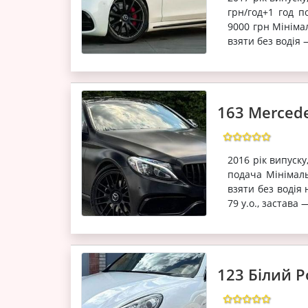
грн/год+1 год п
9000 грн Мініма
взяти без водія —
163 Mercede
2016 рік випуску
подача Мінімал
взяти без водія 
79 у.о., застава 
123 Білий P