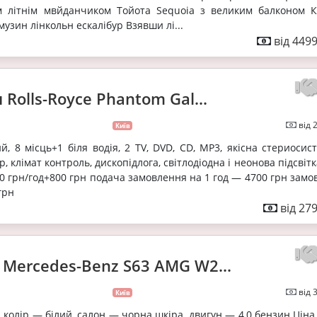
м літнім мвйданчиком Тойота Sequoia з великим балконом К
музин лінкольн ескалібур Взявши лі...
від 4499
 Rolls-Royce Phantom Gal...
від 
Київ
й, 8 місць+1 біля водія, 2 TV, DVD, CD, MP3, якісна стериосис
р, клімат контроль, дископідлога, світлодіодна і неонова підсвітк
800 грн/год+800 грн подача замовлення на 1 год — 4700 грн зам
грн
від 27
 Mercedes-Benz S63 AMG W2...
від 
Київ
, колір — білий, салон — чорна шкіра, двигун — 4,0 бензин Ціна