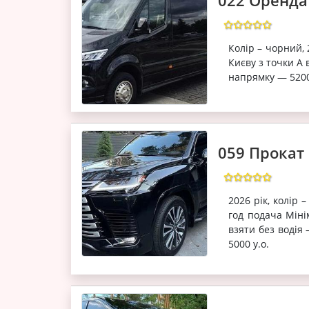
022 Оренда 
Колір – чорний,
Києву з точки А 
напрямку — 520
059 Прокат 
2026 рік, колір 
год подача Міні
взяти без водія –
5000 у.о.