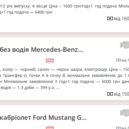
013 рік випуску, 4 місця Ціна – 1600 грн/год+1 год подача Мін
д+1 год подача — 6400 грн
від 16
без водія Mercedes-Benz...
від 
Київ
у, колір — чорний, салон — черна шкіра, електрокар Ціна – 15
а Трансфер (з точки А в точку В, мінімальне замовлення, до 1
рн Мінімальне замовлення 3 год+1 год подача — 6000 грн дан
водія — 1-3 доби — 399 у.о. ...
від 15
кабріолет Ford Mustang G...
від 
Київ