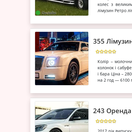
колес з велики
лімузин Ретро лі
Онлайн
355 Лімузин
Колір – молочни
колонок і сабуфе
і бара Ціна – 2
на 2 год — 6100 
243 Оренда
2017 рік випуску