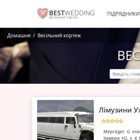
BEST
WEDDING
ПІДРЯДНИК
весільний портал
Домашня
Весільний кортеж
ВЕС
Лімузини У
Мерседес G клас
Хамери Н2, є 4 