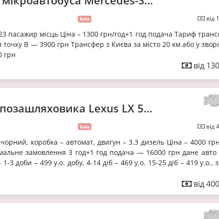
мікроавтобуса Mercedes-S...
від 
Київ
 23 пасажир місць Ціна – 1300 грн/год+1 год подача Тариф тран
в точку В — 3900 грн Трансфер з Києва за місто 20 км або у зво
0 грн
від 13
позашляховика Lexus LX 5...
від 
Київ
– чорний, коробка – автомат, двигун – 3.3 дизель Ціна – 4000 гр
мальне замовлення 3 год+1 год подача — 16000 грн дане авто
 1-3 доби – 499 у.о. добу, 4-14 діб – 469 у.о. 15-25 діб – 419 у.о., 
від 40