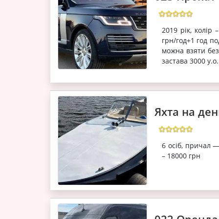
2019 рік, колір 
грн/год+1 год п
можна взяти без в
застава 3000 у.о.
Яхта на де
6 осіб, причал 
– 18000 грн