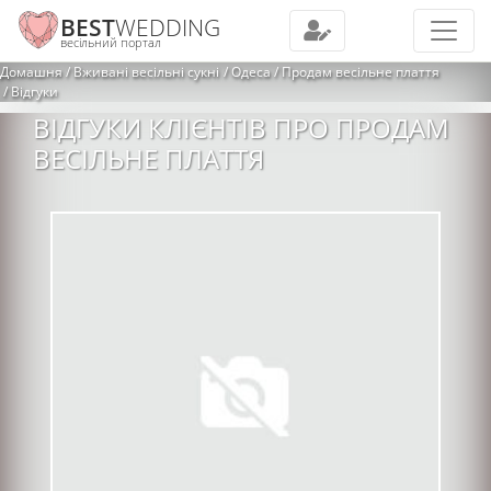
BEST
WEDDING
весільний портал
Домашня
Вживані весільні сукні
Одеса
Продам весільне плаття
Відгуки
ВІДГУКИ КЛІЄНТІВ ПРО ПРОДАМ
ВЕСІЛЬНЕ ПЛАТТЯ