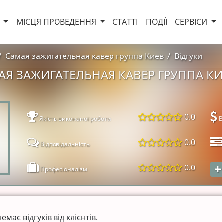
И
МІСЦЯ ПРОВЕДЕННЯ
СТАТТІ
ПОДІЇ
СЕРВІСИ
Самая зажигательная кавер группа Киев
Відгуки
МАЯ ЗАЖИГАТЕЛЬНАЯ КАВЕР ГРУППА К
0.0
Якість виконаної роботи
В
0.0
Відповідальність
0.0
Професіоналізм
ає відгуків від клієнтів.