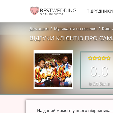
BEST
WEDDING
ПІДРЯДНИК
весільний портал
Домашня
Музиканти на весілля
Київ
ВІДГУКИ КЛІЄНТІВ ПРО СА
0.0
із 5.0 балів
На даний момент у цього підрядника нем