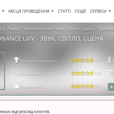
И
МІСЦЯ ПРОВЕДЕННЯ
СТАТТІ
ПОДІЇ
СЕРВІСИ
я
Львів
Resonance Lviv - Звук, Світло, Сцена
Відгуки
NANCE LVIV - ЗВУК, СВІТЛО, СЦЕНА
0.0
Якість виконаної роботи
В
0.0
Відповідальність
0.0
Професіоналізм
ає відгуків від клієнтів.