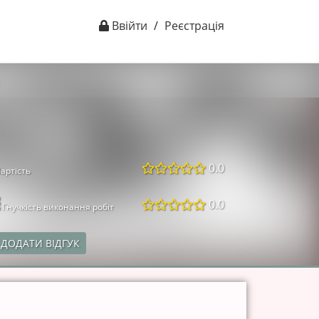
Ввійти
/
Реєстрація
0.0
артість
0.0
Гнучкість виконання робіт
ДОДАТИ ВІДГУК