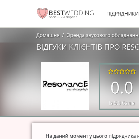
BEST
WEDDING
ПІДРЯДНИК
весільний портал
Домашня
Оренда звукового обладнанн
ВІДГУКИ КЛІЄНТІВ ПРО RESO
0.0
із 5.0 балів
На даний момент у цього підрядника нем