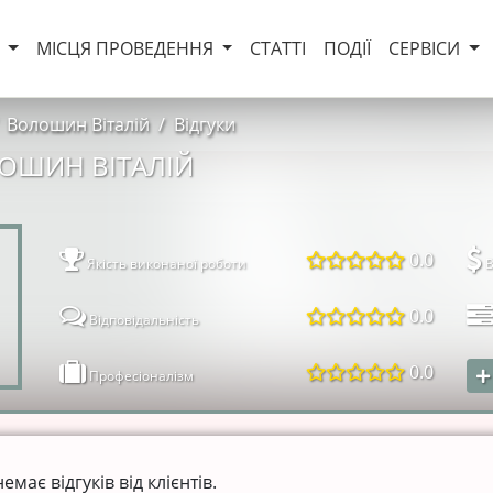
И
МІСЦЯ ПРОВЕДЕННЯ
СТАТТІ
ПОДІЇ
СЕРВІСИ
Волошин Віталій
Відгуки
ЛОШИН ВІТАЛІЙ
0.0
Якість виконаної роботи
В
0.0
Відповідальність
0.0
Професіоналізм
ає відгуків від клієнтів.