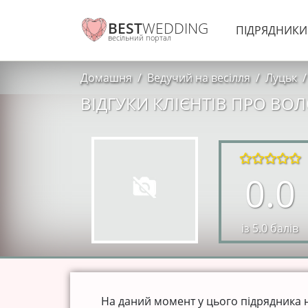
BEST
WEDDING
ПІДРЯДНИК
весільний портал
Домашня
Ведучий на весілля
Луцьк
ВІДГУКИ КЛІЄНТІВ ПРО ВО
0.0
із 5.0 балів
На даний момент у цього підрядника нем