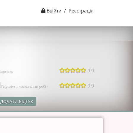
Ввійти
/
Реєстрація
0.0
артість
0.0
Гнучкість виконання робіт
ДОДАТИ ВІДГУК