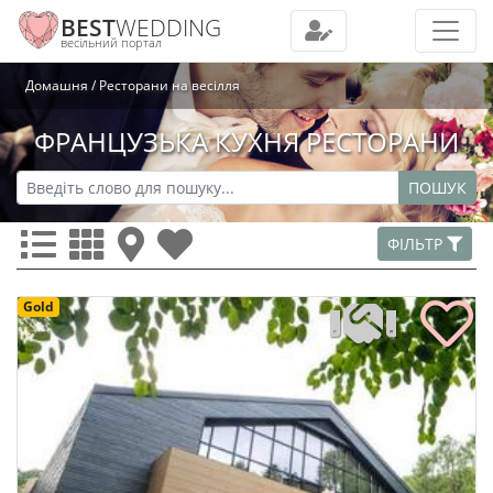
BEST
WEDDING
весільний портал
Домашня
Ресторани на весілля
ФРАНЦУЗЬКА КУХНЯ РЕСТОРАНИ
ПОШУК
ФІЛЬТР
Gold