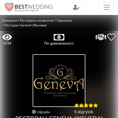
BEST
WEDDING
весільний портал
Домашня
Ресторани на весілля
Тернопіль
Ресторан GenevA (Женева)
3294
По домовленості
6 відгуків
Офлайн