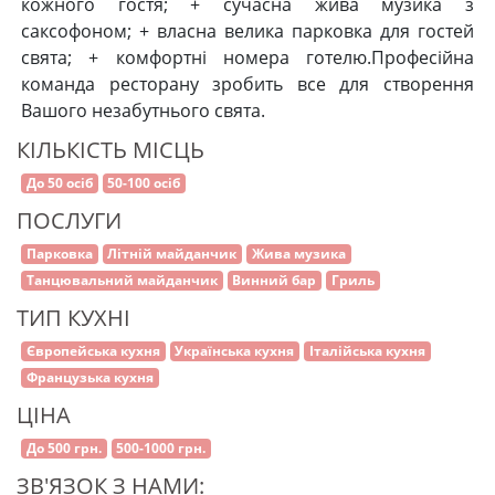
кожного гостя; + сучасна жива музика з
саксофоном; + власна велика парковка для гостей
свята; + комфортні номера готелю. ​Професійна
команда ресторану зробить все для створення
Вашого незабутнього свята.
КІЛЬКІСТЬ МІСЦЬ
До 50 осіб
50-100 осіб
ПОСЛУГИ
Парковка
Літній майданчик
Жива музика
Танцювальний майданчик
Винний бар
Гриль
ТИП КУХНІ
Європейська кухня
Українська кухня
Італійська кухня
Французька кухня
ЦІНА
До 500 грн.
500-1000 грн.
ЗВ'ЯЗОК З НАМИ: