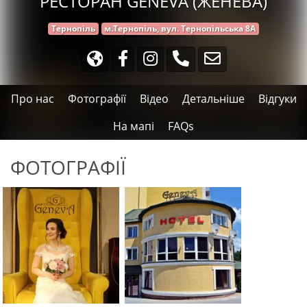
РЕСТОРАН GENEVA (ЖЕНЕВА)
Тернопіль
м.Тернопіль, вул. Тернопільська 8А
Про нас
Фотографії
Відео
Детальніше
Відгуки
На мапі
FAQs
ФОТОГРАФІЇ