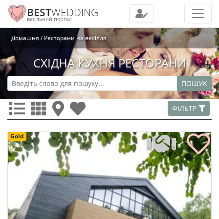
BEST
WEDDING
весільний портал
Домашня
Ресторани на весілля
СХІДНА КУХНЯ РЕСТОРАНИ
ПОШУК
ФІЛЬТР
Gold