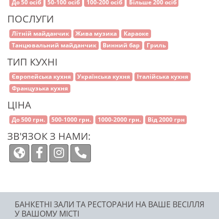
До 50 осіб
50-100 осіб
100-200 осіб
Більше 200 осіб
ПОСЛУГИ
Літній майданчик
Жива музика
Караоке
Танцювальний майданчик
Винний бар
Гриль
ТИП КУХНІ
Європейська кухня
Українська кухня
Італійська кухня
Французька кухня
ЦІНА
До 500 грн.
500-1000 грн.
1000-2000 грн.
Від 2000 грн
ЗВ'ЯЗОК З НАМИ:
БАНКЕТНІ ЗАЛИ ТА РЕСТОРАНИ НА ВАШЕ ВЕСІЛЛЯ
У ВАШОМУ МІСТІ