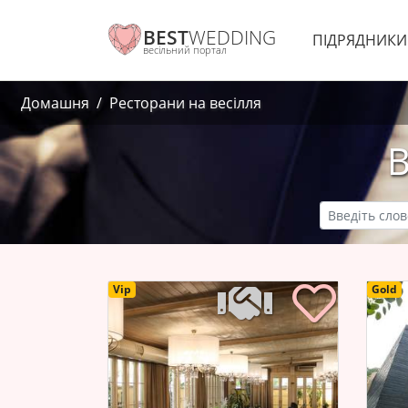
BEST
WEDDING
ПІДРЯДНИК
весільний портал
Домашня
Ресторани на весілля
В
Vip
Gold