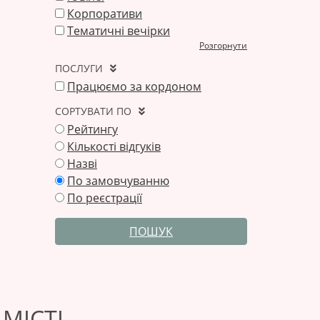
Корпоративи
Тематичні вечірки
Розгорнути
ПОСЛУГИ
Працюємо за кордоном
СОРТУВАТИ ПО
Рейтингу
Кількості відгуків
Назві
По замовчуванню
По реєстрації
ПОШУК
МІСТІ