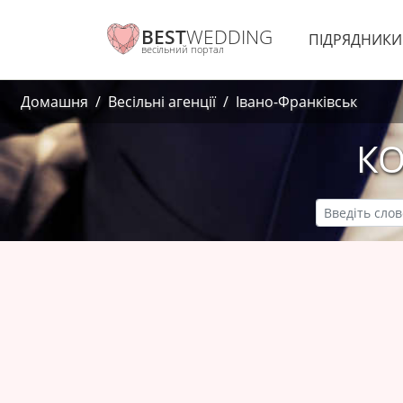
BEST
WEDDING
ПІДРЯДНИК
весільний портал
Домашня
Весільні агенції
Івано-Франківськ
КО