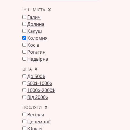
ІНШІ МІСТА
Галич
Долина
Калуш
Коломия
Косів
Рогатин
Надвірна
ЦІНА
До 500$
500$-1000$
1000$-2000$
Від 2000$
ПОСЛУГИ
Весілля
Церемонії
Ювілеї