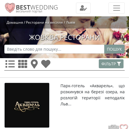
BEST
WEDDING
весільний портал
Домашня
Ресторани на весілля
Львів
ЖОВКВА РЕСТОРАНИ
ПОШУК
ФІЛЬТР
Парк-готель «Акварель», що
розкинувся на березі озера, на
розлогій території неподалік
Льв...