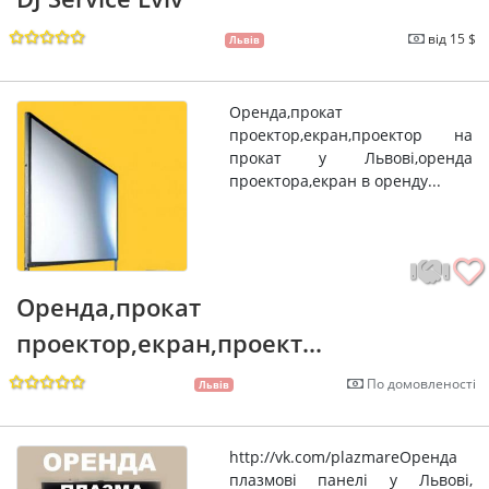
від 15 $
Львів
Оренда,прокат
проектор,екран,проектор на
прокат у Львові,оренда
проектора,екран в оренду...
Оренда,прокат
проектор,екран,проект...
По домовленості
Львів
http://vk.com/plazmareОренда
плазмові панелі у Львові,