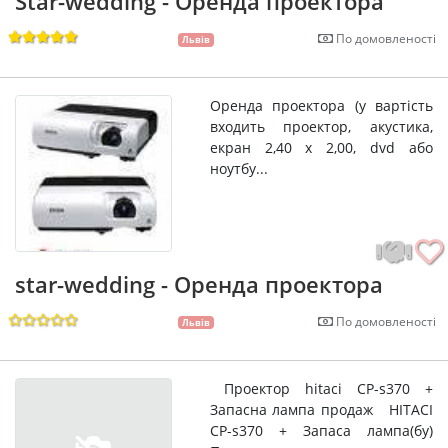
Star-wedding - Оренда проектора
По домовленості
Львів
Оренда проектора (у вартість
входить проектор, акустика,
екран 2,40 х 2,00, dvd або
ноутбу...
star-wedding - Оренда проектора
По домовленості
Львів
Проектор hitaci CP-s370 +
Запасна лампа продаж HITACI
CP-s370 + Запаса лампа(бу)