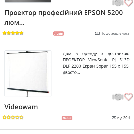
Проектор професійний EPSON 5200
люм...
По домовленості
Львів
Дам в оренду з доставкою
ПРОЕКТОР ViewSonic PJ 513D
DLP 2200 Екран Sopar 155 х 155,
двосто...
Videowam
від 20 $
Львів