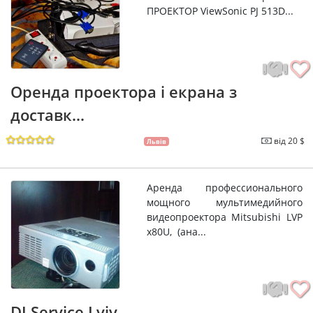
ПРОЕКТОР ViewSonic PJ 513D...
Оренда проектора і екрана з
доставк...
від 20 $
Львів
Аренда профессионального
мощного мультимедийного
видеопроектора Mitsubishi LVP
x80U, (ана...
DJ Service Lviv