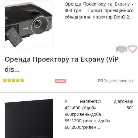
Оренда Проектору та Екрану -
400 грн Прокат проекційного
обладнання: проектор BenQ 2...
Оренда Проектору та Екрану (ViP
dis...
По домовленості
Львів
У наявнотсі діагонаді
42"-600гр\доба 50"
900гривень\доба
55"1200гривень\доба
60"2000гривен...