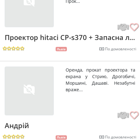
Прок...
Проектор hitaci CP-s370 + Запасна л...
По домовленості
Львів
Оренда, прокат проектора та
екрана у Стрию, Дрогобичі,
Моршині, Дашаві. Незабутні
враже...
Андрій
По домовленості
Львів