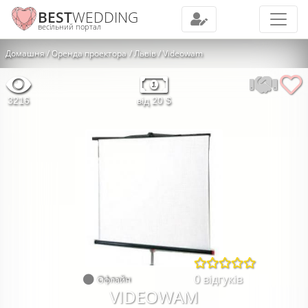
BEST
WEDDING
весільний портал
Домашня
Оренда проектора
Львів
Videowam
3216
від 20 $
0 відгуків
Офлайн
VIDEOWAM