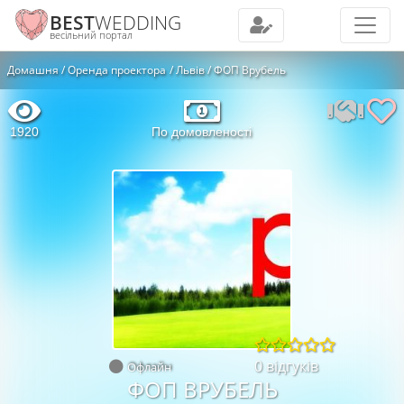
BEST
WEDDING
весільний портал
Домашня
Оренда проектора
Львів
ФОП Врубель
1920
По домовленості
0 відгуків
Офлайн
ФОП ВРУБЕЛЬ