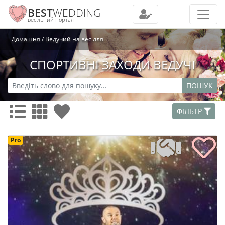
BEST
WEDDING
весільний портал
Домашня
Ведучий на весілля
СПОРТИВНІ ЗАХОДИ ВЕДУЧІ
ПОШУК
ФІЛЬТР
Pro