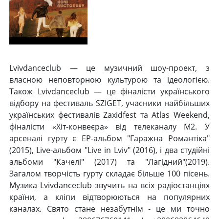
Lvivdanceclub — це музичний шоу-проект, з
власною неповторною культурою та ідеологією.
Також Lvivdanceclub — це фіналісти українського
відбору на фестиваль SZIGET, учасники найбільших
українських фестивалів Zaxidfest та Atlas Weekend,
фіналісти «Хіт-конвеєра» від телеканалу М2. У
арсеналі гурту є EP-альбом "Гаражна Романтіка"
(2015), Live-альбом "Live in Lviv" (2016), і два студійні
альбоми "Качелі" (2017) та "Лагідний"(2019).
Загалом творчість гурту складає більше 100 пісень.
Музика Lvivdanceclub звучить на всіх радіостанціях
країни, а кліпи відтворюються на популярних
каналах. Свято стане незабутнім - це ми точно