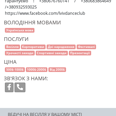
гарантуємо ! +380676760141 / +380683864649
/+380932593025
https://www.facebook.com/lvivdanceclub
ВОЛОДІННЯ МОВАМИ
Українська мова
ПОСЛУГИ
Весілля
Корпоративи
Дні народження
Фестивалі
Урочисті заходи
Спортивні заходи
Презентації
ЦІНА
500$-1000$
1000$-2000$
Від 2000$
ЗВ'ЯЗОК З НАМИ:
ВЕДУЧІ НА ВЕСІЛЛЯ У ВАШОМУ МІСТІ