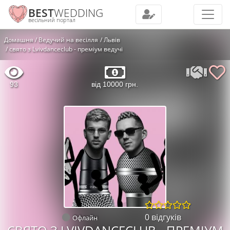
BEST
WEDDING
весільний портал
Домашня
Ведучий на весілля
Львів
свято з Lvivdanceclub - преміум ведучі
93
від 10000 грн.
0 відгуків
Офлайн